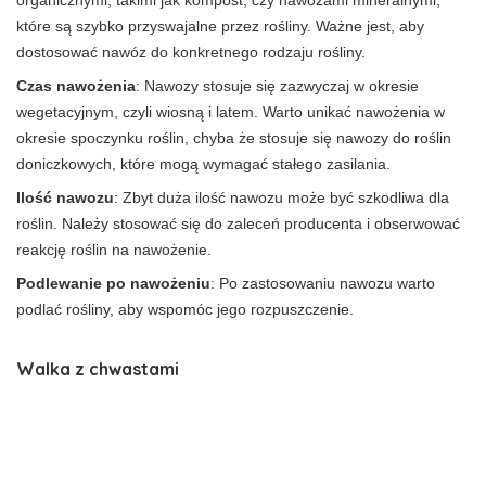
które są szybko przyswajalne przez rośliny. Ważne jest, aby
dostosować nawóz do konkretnego rodzaju rośliny.
Czas nawożenia
: Nawozy stosuje się zazwyczaj w okresie
wegetacyjnym, czyli wiosną i latem. Warto unikać nawożenia w
okresie spoczynku roślin, chyba że stosuje się nawozy do roślin
doniczkowych, które mogą wymagać stałego zasilania.
Ilość nawozu
: Zbyt duża ilość nawozu może być szkodliwa dla
roślin. Należy stosować się do zaleceń producenta i obserwować
reakcję roślin na nawożenie.
Podlewanie po nawożeniu
: Po zastosowaniu nawozu warto
podlać rośliny, aby wspomóc jego rozpuszczenie.
Walka z chwastami
Chwasty są jednym z największych wrogów ogrodników, dlatego
warto wiedzieć, jak skutecznie z nimi walczyć.
Regularne
pielenie oraz stosowanie mulczu to podstawowe metody,
które pomogą zminimalizować ich występowanie.
Mulcz,