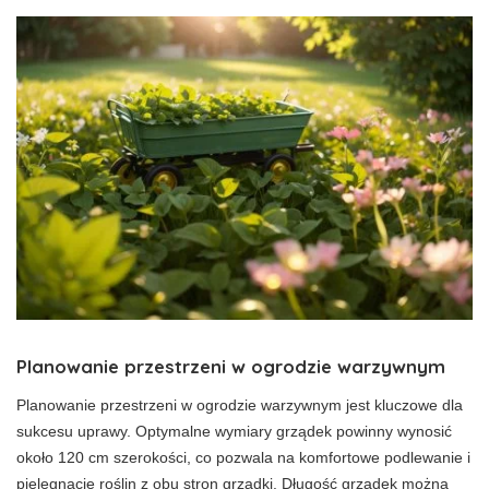
Planowanie przestrzeni w ogrodzie warzywnym
Planowanie przestrzeni w ogrodzie warzywnym jest kluczowe dla
sukcesu uprawy. Optymalne wymiary grządek powinny wynosić
około 120 cm szerokości, co pozwala na komfortowe podlewanie i
pielęgnację roślin z obu stron grządki. Długość grządek można