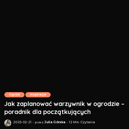
Ogród
Inspiracje
Jak zaplanować warzywnik w ogrodzie –
poradnik dla początkujących
2025-02-21
Julia Górska
12 Min Czytania
przez
Posted
by