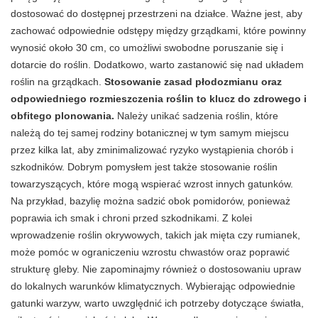
dostosować do dostępnej przestrzeni na działce. Ważne jest, aby
zachować odpowiednie odstępy między grządkami, które powinny
wynosić około 30 cm, co umożliwi swobodne poruszanie się i
dotarcie do roślin. Dodatkowo, warto zastanowić się nad układem
roślin na grządkach.
Stosowanie zasad płodozmianu oraz
odpowiedniego rozmieszczenia roślin to klucz do zdrowego i
obfitego plonowania.
Należy unikać sadzenia roślin, które
należą do tej samej rodziny botanicznej w tym samym miejscu
przez kilka lat, aby zminimalizować ryzyko wystąpienia chorób i
szkodników. Dobrym pomysłem jest także stosowanie roślin
towarzyszących, które mogą wspierać wzrost innych gatunków.
Na przykład, bazylię można sadzić obok pomidorów, ponieważ
poprawia ich smak i chroni przed szkodnikami. Z kolei
wprowadzenie roślin okrywowych, takich jak mięta czy rumianek,
może pomóc w ograniczeniu wzrostu chwastów oraz poprawić
strukturę gleby. Nie zapominajmy również o dostosowaniu upraw
do lokalnych warunków klimatycznych. Wybierając odpowiednie
gatunki warzyw, warto uwzględnić ich potrzeby dotyczące światła,