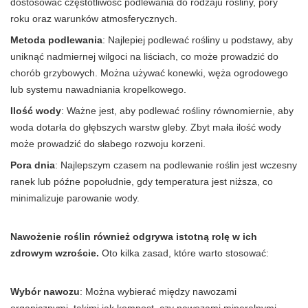
dostosować częstotliwość podlewania do rodzaju rośliny, pory
roku oraz warunków atmosferycznych.
Metoda podlewania
: Najlepiej podlewać rośliny u podstawy, aby
uniknąć nadmiernej wilgoci na liściach, co może prowadzić do
chorób grzybowych. Można używać konewki, węża ogrodowego
lub systemu nawadniania kropelkowego.
Ilość wody
: Ważne jest, aby podlewać rośliny równomiernie, aby
woda dotarła do głębszych warstw gleby. Zbyt mała ilość wody
może prowadzić do słabego rozwoju korzeni.
Pora dnia
: Najlepszym czasem na podlewanie roślin jest wczesny
ranek lub późne popołudnie, gdy temperatura jest niższa, co
minimalizuje parowanie wody.
Nawożenie roślin również odgrywa istotną rolę w ich
zdrowym wzroście.
Oto kilka zasad, które warto stosować:
Wybór nawozu
: Można wybierać między nawozami
organicznymi, takimi jak kompost, czy nawozami mineralnymi,