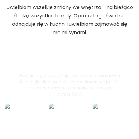
Uwielbiam wszelkie zmiany we wnętrza - na bieżąco
śledzę wszystkie trendy. Oprócz tego świetnie
odnajduję się w kuchni i uwielbiam zajmować się
moimi synami.
Przepisy by Julia
Uwielbiam gotować, znajdziesz tutaj wiele ciekawych
inspiracji kulinarnych. Jesteś wegetarianinką jak ja?
Jeśli tak znajdziesz tutaj mnóstwo ciekawych
pomysłów 🙂