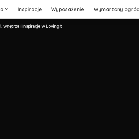
za
Inspiracje
Wyposażenie
Wymarzony ogró
l, wnętrza i inspiracje w Lovingit