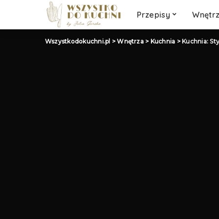
Słodkości
Przepisy
Wnętr
Wegetariańskie
Wegańskie
Wszystkodokuchni.pl
>
Wnętrza
>
Kuchnia
>
Kuchnia: Sty
Klasyczny obiad
Słodkości
Wegetariańskie
Wegańskie
Klasyczny obiad