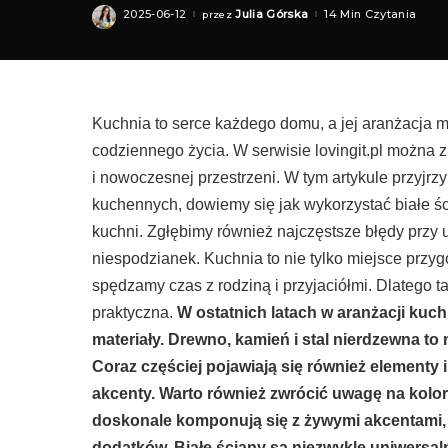
2025-06-12
Julia Górska
14 Min Czytania
przez
Posted
by
Kuchnia to serce każdego domu, a jej aranżacja 
codziennego życia. W serwisie lovingit.pl można z
i nowoczesnej przestrzeni. W tym artykule przyj
kuchennych, dowiemy się jak wykorzystać białe śc
kuchni. Zgłębimy również najczęstsze błędy przy
niespodzianek. Kuchnia to nie tylko miejsce przyg
spędzamy czas z rodziną i przyjaciółmi. Dlatego ta
praktyczna.
W ostatnich latach w aranżacji kuc
materiały. Drewno, kamień i stal nierdzewna to m
Coraz częściej pojawiają się również elementy 
akcenty. Warto również zwrócić uwagę na kolor
doskonale komponują się z żywymi akcentami, 
dodatków. Białe ściany są niezwykle uniwersa