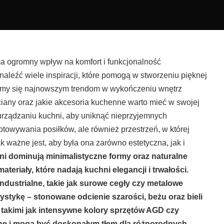
ma ogromny wpływ na komfort i funkcjonalność
naleźć wiele inspiracji, które pomogą w stworzeniu pięknej
rzymy się najnowszym trendom w wykończeniu wnętrz
iany oraz jakie akcesoria kuchenne warto mieć w swojej
 urządzaniu kuchni, aby uniknąć nieprzyjemnych
otowywania posiłków, ale również przestrzeń, w której
k ważne jest, aby była ona zarówno estetyczna, jak i
hni dominują minimalistyczne formy oraz naturalne
ateriały, które nadają kuchni elegancji i trwałości.
industrialne, takie jak surowe cegły czy metalowe
ystykę – stonowane odcienie szarości, beżu oraz bieli
takimi jak intensywne kolory sprzętów AGD czy
lne i mogą być doskonałym tłem dla różnorodnych