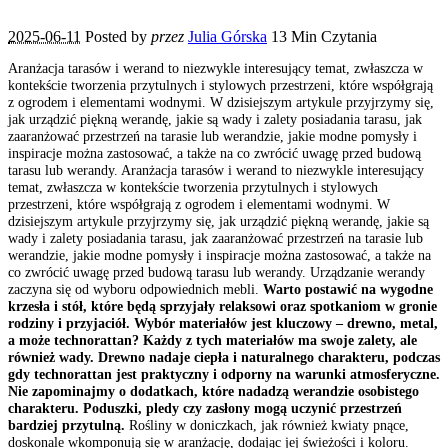
2025-06-11
Posted by
przez
Julia Górska
13 Min Czytania
Aranżacja tarasów i werand to niezwykle interesujący temat, zwłaszcza w
kontekście tworzenia przytulnych i stylowych przestrzeni, które współgrają
z ogrodem i elementami wodnymi. W dzisiejszym artykule przyjrzymy się,
jak urządzić piękną werandę, jakie są wady i zalety posiadania tarasu, jak
zaaranżować przestrzeń na tarasie lub werandzie, jakie modne pomysły i
inspiracje można zastosować, a także na co zwrócić uwagę przed budową
tarasu lub werandy. Aranżacja tarasów i werand to niezwykle interesujący
temat, zwłaszcza w kontekście tworzenia przytulnych i stylowych
przestrzeni, które współgrają z ogrodem i elementami wodnymi. W
dzisiejszym artykule przyjrzymy się, jak urządzić piękną werandę, jakie są
wady i zalety posiadania tarasu, jak zaaranżować przestrzeń na tarasie lub
werandzie, jakie modne pomysły i inspiracje można zastosować, a także na
co zwrócić uwagę przed budową tarasu lub werandy. Urządzanie werandy
zaczyna się od wyboru odpowiednich mebli.
Warto postawić na wygodne
krzesła i stół, które będą sprzyjały relaksowi oraz spotkaniom w gronie
rodziny i przyjaciół. Wybór materiałów jest kluczowy – drewno, metal,
a może technorattan? Każdy z tych materiałów ma swoje zalety, ale
również wady. Drewno nadaje ciepła i naturalnego charakteru, podczas
gdy technorattan jest praktyczny i odporny na warunki atmosferyczne.
Nie zapominajmy o dodatkach, które nadadzą werandzie osobistego
charakteru. Poduszki, pledy czy zasłony mogą uczynić przestrzeń
bardziej przytulną.
Rośliny w doniczkach, jak również kwiaty pnące,
doskonale wkomponują się w aranżację, dodając jej świeżości i koloru.