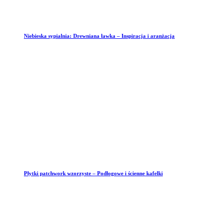
Niebieska sypialnia: Drewniana ławka – Inspiracja i aranżacja
Płytki patchwork wzorzyste – Podłogowe i ścienne kafelki