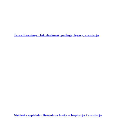
Taras drewniany: Jak zbudować, podłoga, legary, aranżacja
Niebieska sypialnia: Drewniana ławka – Inspiracja i aranżacja