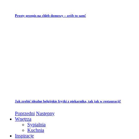
Prosty przepis na chleb domowy – zrób to sam!
Jak zrobić idealne belgijskie frytki z piekarnika, tak jak w restauracji!
Poprzedni
Następny
Wnętrza
Sypialnia
Kuchnia
Inspiracje