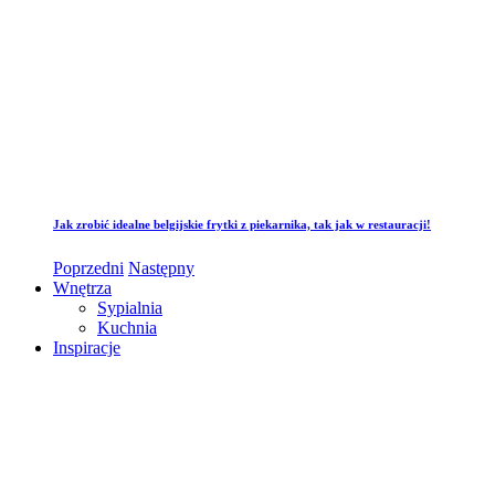
Jak zrobić idealne belgijskie frytki z piekarnika, tak jak w restauracji!
Poprzedni
Następny
Wnętrza
Sypialnia
Kuchnia
Inspiracje