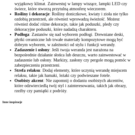
wyjątkowy klimat. Zainwestuj w lampy wiszące, lampki LED czy
świece, które stworzą przytulną atmosferę wieczorem.
Rośliny i dekoracje
: Rośliny doniczkowe, kwiaty i zioła nie tylko
ozdobią przestrzeń, ale również wprowadzą świeżość. Możesz
również dodać różne dekoracje, takie jak poduszki, pledy czy
dekoracyjne poduszki, które nadadzą charakteru.
Podłoga
: Zastanów się nad wyborem podłogi. Drewniane deski,
płytki ceramiczne lub trwałe materiały kompozytowe mogą być
dobrym wyborem, w zależności od stylu i funkcji werandy.
Zadaszenie i osłony
: Jeśli twoja weranda jest narażona na
bezpośrednie działanie słońca lub deszczu, warto zainwestować w
zadaszenie lub osłony. Markizy, zasłony czy pergole mogą pomóc w
zabezpieczeniu przestrzeni.
Strefa relaksu
: Dodaj elementy, które uczynią werandę miejscem
relaksu, takie jak hamaki, leżaki czy podwieszane fotele.
Osobisty akcent
: Nie zapomnij o dodaniu osobistych akcentów,
które odzwierciedlą twój styl i zainteresowania, takich jak obrazy,
rzeźby czy pamiątki z podróży.
Inne inspiracje