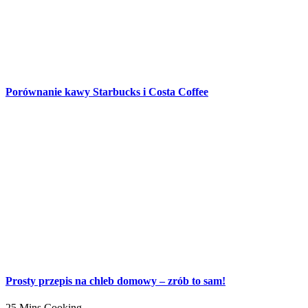
Porównanie kawy Starbucks i Costa Coffee
Prosty przepis na chleb domowy – zrób to sam!
25 Mins Cooking