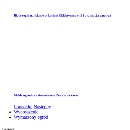
Biała cegła na ścianie w kuchni: Eklektyczny styl i aranżacja wnętrza
Meble ogrodowe drewniane – Zestaw na taras
Poprzedni
Następny
Wyposażenie
Wymarzony ogród
Gorące!