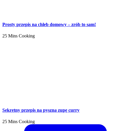
Prosty przepis na chleb domowy – zrób to sam!
25 Mins Cooking
Sekretny przepis na pyszną zupę curry
25 Mins Cooking