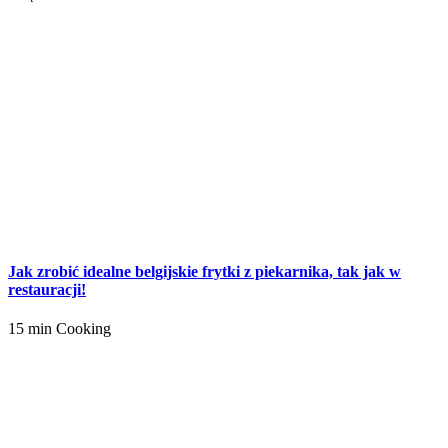
Jak zrobić idealne belgijskie frytki z piekarnika, tak jak w
restauracji!
15 min Cooking