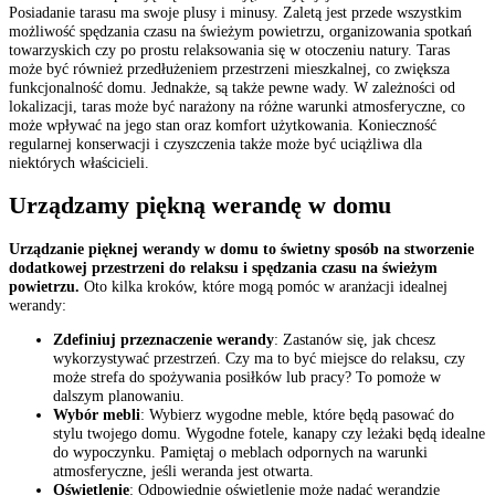
Posiadanie tarasu ma swoje plusy i minusy. Zaletą jest przede wszystkim
możliwość spędzania czasu na świeżym powietrzu, organizowania spotkań
towarzyskich czy po prostu relaksowania się w otoczeniu natury. Taras
może być również przedłużeniem przestrzeni mieszkalnej, co zwiększa
funkcjonalność domu. Jednakże, są także pewne wady. W zależności od
lokalizacji, taras może być narażony na różne warunki atmosferyczne, co
może wpływać na jego stan oraz komfort użytkowania. Konieczność
regularnej konserwacji i czyszczenia także może być uciążliwa dla
niektórych właścicieli.
Urządzamy piękną werandę w domu
Urządzanie pięknej werandy w domu to świetny sposób na stworzenie
dodatkowej przestrzeni do relaksu i spędzania czasu na świeżym
powietrzu.
Oto kilka kroków, które mogą pomóc w aranżacji idealnej
werandy:
Zdefiniuj przeznaczenie werandy
: Zastanów się, jak chcesz
wykorzystywać przestrzeń. Czy ma to być miejsce do relaksu, czy
może strefa do spożywania posiłków lub pracy? To pomoże w
dalszym planowaniu.
Wybór mebli
: Wybierz wygodne meble, które będą pasować do
stylu twojego domu. Wygodne fotele, kanapy czy leżaki będą idealne
do wypoczynku. Pamiętaj o meblach odpornych na warunki
atmosferyczne, jeśli weranda jest otwarta.
Oświetlenie
: Odpowiednie oświetlenie może nadać werandzie