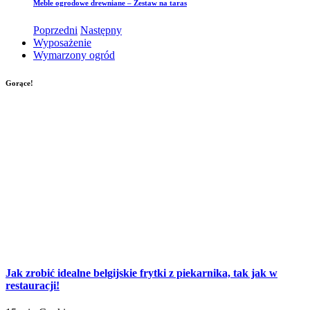
Meble ogrodowe drewniane – Zestaw na taras
Poprzedni
Następny
Wyposażenie
Wymarzony ogród
Gorące!
Jak zrobić idealne belgijskie frytki z piekarnika, tak jak w
restauracji!