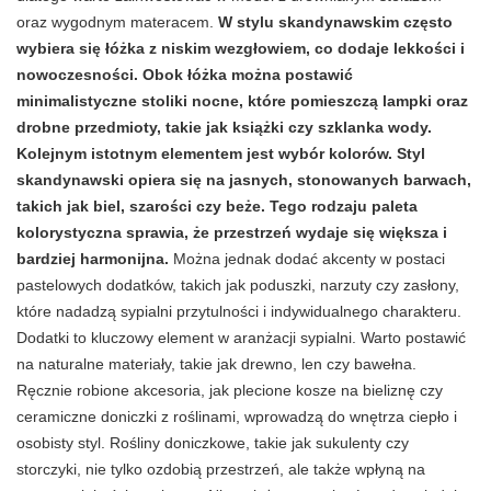
oraz wygodnym materacem.
W stylu skandynawskim często
wybiera się łóżka z niskim wezgłowiem, co dodaje lekkości i
nowoczesności. Obok łóżka można postawić
minimalistyczne stoliki nocne, które pomieszczą lampki oraz
drobne przedmioty, takie jak książki czy szklanka wody.
Kolejnym istotnym elementem jest wybór kolorów. Styl
skandynawski opiera się na jasnych, stonowanych barwach,
takich jak biel, szarości czy beże. Tego rodzaju paleta
kolorystyczna sprawia, że przestrzeń wydaje się większa i
bardziej harmonijna.
Można jednak dodać akcenty w postaci
pastelowych dodatków, takich jak poduszki, narzuty czy zasłony,
które nadadzą sypialni przytulności i indywidualnego charakteru.
Dodatki to kluczowy element w aranżacji sypialni. Warto postawić
na naturalne materiały, takie jak drewno, len czy bawełna.
Ręcznie robione akcesoria, jak plecione kosze na bieliznę czy
ceramiczne doniczki z roślinami, wprowadzą do wnętrza ciepło i
osobisty styl. Rośliny doniczkowe, takie jak sukulenty czy
storczyki, nie tylko ozdobią przestrzeń, ale także wpłyną na