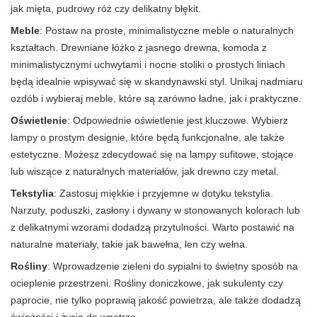
jak mięta, pudrowy róż czy delikatny błękit.
Meble
: Postaw na proste, minimalistyczne meble o naturalnych
kształtach. Drewniane łóżko z jasnego drewna, komoda z
minimalistycznymi uchwytami i nocne stoliki o prostych liniach
będą idealnie wpisywać się w skandynawski styl. Unikaj nadmiaru
ozdób i wybieraj meble, które są zarówno ładne, jak i praktyczne.
Oświetlenie
: Odpowiednie oświetlenie jest kluczowe. Wybierz
lampy o prostym designie, które będą funkcjonalne, ale także
estetyczne. Możesz zdecydować się na lampy sufitowe, stojące
lub wiszące z naturalnych materiałów, jak drewno czy metal.
Tekstylia
: Zastosuj miękkie i przyjemne w dotyku tekstylia.
Narzuty, poduszki, zasłony i dywany w stonowanych kolorach lub
z delikatnymi wzorami dodadzą przytulności. Warto postawić na
naturalne materiały, takie jak bawełna, len czy wełna.
Rośliny
: Wprowadzenie zieleni do sypialni to świetny sposób na
ocieplenie przestrzeni. Rośliny doniczkowe, jak sukulenty czy
paprocie, nie tylko poprawią jakość powietrza, ale także dodadzą
świeżości i życia do wnętrza.