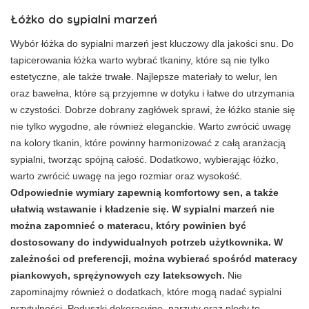
Łóżko do sypialni marzeń
Wybór łóżka do sypialni marzeń jest kluczowy dla jakości snu. Do
tapicerowania łóżka warto wybrać tkaniny, które są nie tylko
estetyczne, ale także trwałe. Najlepsze materiały to welur, len
oraz bawełna, które są przyjemne w dotyku i łatwe do utrzymania
w czystości. Dobrze dobrany zagłówek sprawi, że łóżko stanie się
nie tylko wygodne, ale również eleganckie. Warto zwrócić uwagę
na kolory tkanin, które powinny harmonizować z całą aranżacją
sypialni, tworząc spójną całość. Dodatkowo, wybierając łóżko,
warto zwrócić uwagę na jego rozmiar oraz wysokość.
Odpowiednie wymiary zapewnią komfortowy sen, a także
ułatwią wstawanie i kładzenie się. W sypialni marzeń nie
można zapomnieć o materacu, który powinien być
dostosowany do indywidualnych potrzeb użytkownika. W
zależności od preferencji, można wybierać spośród materacy
piankowych, sprężynowych czy lateksowych.
Nie
zapominajmy również o dodatkach, które mogą nadać sypialni
przytulności. Poduszki dekoracyjne, narzuty oraz pledy to