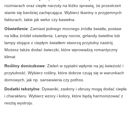
rozmiarach oraz ciepłe narzuty na łóżko sprawią, że przestrzeń
stanie się bardziej zachęcająca. Wybierz tkaniny o przyjemnych
fakturach, takie jak welur czy bawełna.
Oświetlenie
: Zamiast jednego mocnego źródła światła, postaw
na kilka źródeł oświetlenia. Lampy nocne, girlandy świetlne lub
lampy stojące z ciepłym światłem stworzą przytulny nastrój.
Możesz także dodać świeczki, które wprowadzą romantyczny
klimat.
Rośliny doniczkowe
: Zieleń w sypialni wpłynie na jej świeżość i
przytulność. Wybierz rośliny, które dobrze czują się w warunkach
domowych, jak np. sansewieria czy pothos.
Dodatki tekstylne
: Dywaniki, zasłony i obrusy mogą dodać ciepła
i charakteru. Wybierz wzory i kolory, które będą harmonizować z
resztą wystroju.
Obrazy i plakaty
: Personalizuj przestrzeń, dodając obrazy,
plakaty lub fotografie, które mają dla Ciebie szczególne
znaczenie. Mogą to być ramki z rodzinnymi zdjęciami lub dziełami