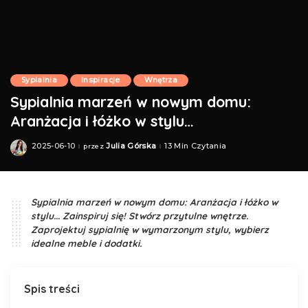
Sypialnia
Inspiracje
Wnętrza
Sypialnia marzeń w nowym domu:
Aranżacja i łóżko w stylu…
2025-06-10
Julia Górska
13 Min Czytania
przez
Posted
by
Sypialnia marzeń w nowym domu: Aranżacja i łóżko w
stylu... Zainspiruj się! Stwórz przytulne wnętrze.
Zaprojektuj sypialnię w wymarzonym stylu, wybierz
idealne meble i dodatki.
Spis treści