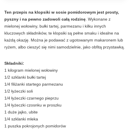
Ten przepis na klopsiki w sosie pomidorowym jest prosty,
pyszny i na pewno zadowoli całą rodzinę
. Wykonane z
mielonej wołowiny, bułki tartej, parmezanu i kilku innych
kluczowych składników, te klopsiki są pełne smaku i idealne na
każdą okazję. Można je podawać z ugotowanym makaronem lub
ryżem, albo cieszyć się nimi samodzielnie, jako obfitą przystawką.
Składniki:
1 kilogram mielonej wołowiny
1/2 szklanki bułki tartej
1/4 filiżanki startego parmezanu
1/2 łyżeczki soli
1/4 łyżeczki czarnego pieprzu
1/4 łyżeczki czosnku w proszku
1 duże jajko, ubite
1/4 szklanki mleka
1 puszka pokrojonych pomidorów