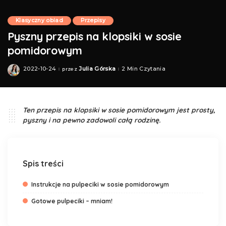
Klasyczny obiad
Przepisy
Pyszny przepis na klopsiki w sosie
pomidorowym
2022-10-24
Julia Górska
2 Min Czytania
przez
Posted
by
Ten przepis na klopsiki w sosie pomidorowym jest prosty,
pyszny i na pewno zadowoli całą rodzinę.
Spis treści
Instrukcje na pulpeciki w sosie pomidorowym
Gotowe pulpeciki – mniam!