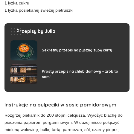
1 łyżka cukru
1 łyżka posiekanej świeżej pietruszki
Przepisy by Julia
Sekretny przepis na pyszną zupę curry
Prosty przepis na chleb domowy – zrób to
sam!
Instrukcje na pulpeciki w sosie pomidorowym
Rozgrzej piekarnik do 200 stopni celcjusza. Wyłożyć blachę do
pieczenia papierem pergaminowym. W dużej misce połączyć
mieloną wołowinę, bułkę tartą, parmezan, sól, czarny pieprz,