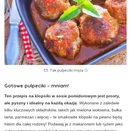
Tak pulpeciki męża 🙂
Gotowe pulpeciki – mniam!
Ten przepis na klopsiki w sosie pomidorowym jest prosty,
ale pyszny i idealny na każdą okazję
. Wykonane z zaledwie
kilku kluczowych składników, takich jak mielona wołowina, bułka
tarta, parmezan i więcej – te smakowite klopsiki na pewno będą
hitem dla całej rodziny! Podawaj je z makaronem lub ryżem jako
pełnowartościowy posiłek lub ciesz się nimi jako samodzielną