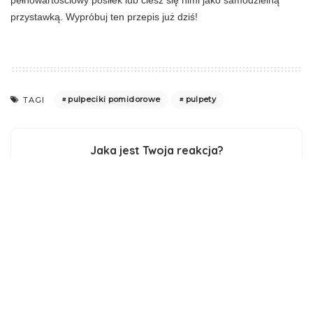
przystawką. Wypróbuj ten przepis już dziś!
pulpeciki pomidorowe
pulpety
TAGI
Jaka jest Twoja reakcja?
1
0
1
0
0
0
0