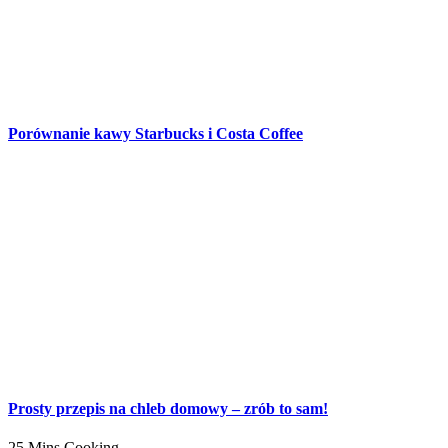
Porównanie kawy Starbucks i Costa Coffee
Prosty przepis na chleb domowy – zrób to sam!
25 Mins Cooking