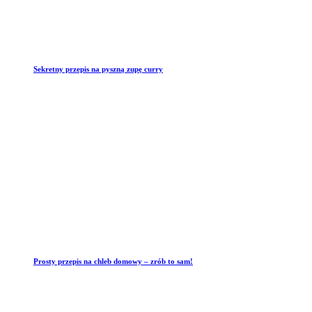
Sekretny przepis na pyszną zupę curry
Prosty przepis na chleb domowy – zrób to sam!