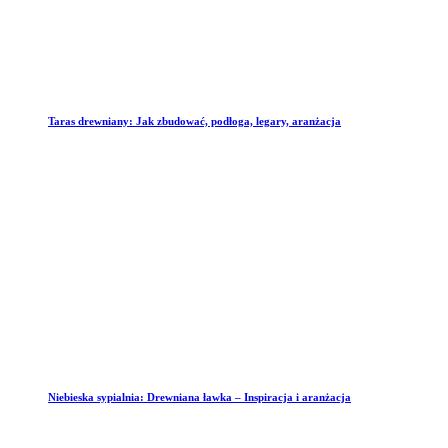
Taras drewniany: Jak zbudować, podłoga, legary, aranżacja
Niebieska sypialnia: Drewniana ławka – Inspiracja i aranżacja