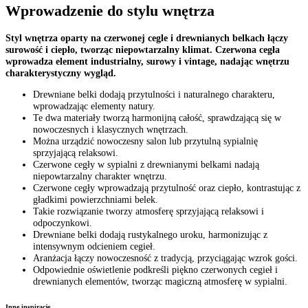
Wprowadzenie do stylu wnętrza
Styl wnętrza oparty na czerwonej cegle i drewnianych belkach łączy
surowość i ciepło, tworząc niepowtarzalny klimat. Czerwona cegła
wprowadza element industrialny, surowy i vintage, nadając wnętrzu
charakterystyczny wygląd.
Drewniane belki dodają przytulności i naturalnego charakteru,
wprowadzając elementy natury.
Te dwa materiały tworzą harmonijną całość, sprawdzającą się w
nowoczesnych i klasycznych wnętrzach.
Można urządzić nowoczesny salon lub przytulną sypialnię
sprzyjającą relaksowi.
Czerwone cegły w sypialni z drewnianymi belkami nadają
niepowtarzalny charakter wnętrzu.
Czerwone cegły wprowadzają przytulność oraz ciepło, kontrastując z
gładkimi powierzchniami belek.
Takie rozwiązanie tworzy atmosferę sprzyjającą relaksowi i
odpoczynkowi.
Drewniane belki dodają rustykalnego uroku, harmonizując z
intensywnym odcieniem cegieł.
Aranżacja łączy nowoczesność z tradycją, przyciągając wzrok gości.
Odpowiednie oświetlenie podkreśli piękno czerwonych cegieł i
drewnianych elementów, tworząc magiczną atmosferę w sypialni.
Inne inspiracje