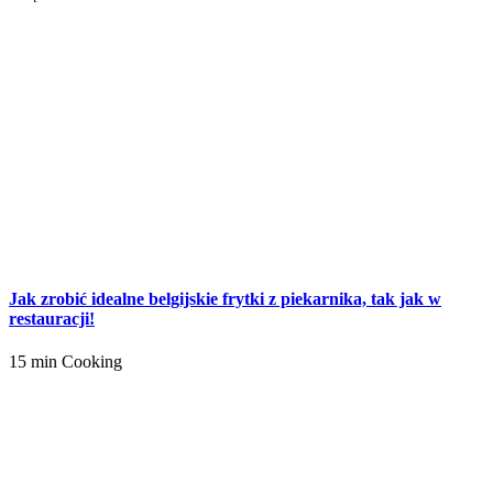
Jak zrobić idealne belgijskie frytki z piekarnika, tak jak w
restauracji!
15 min Cooking