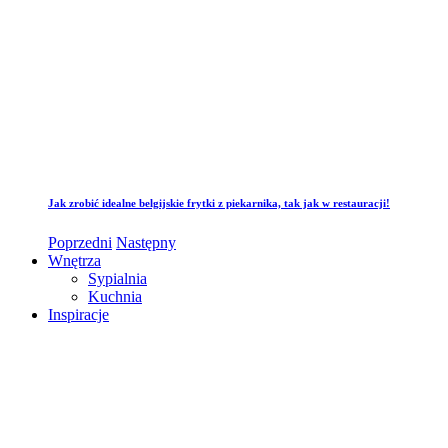
Jak zrobić idealne belgijskie frytki z piekarnika, tak jak w restauracji!
Poprzedni
Następny
Wnętrza
Sypialnia
Kuchnia
Inspiracje