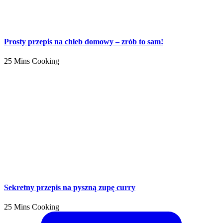
Prosty przepis na chleb domowy – zrób to sam!
25 Mins Cooking
Sekretny przepis na pyszną zupę curry
25 Mins Cooking