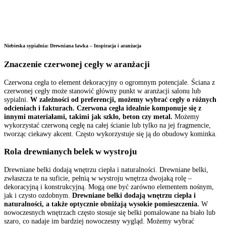
Niebieska sypialnia: Drewniana ławka – Inspiracja i aranżacja
Znaczenie czerwonej cegły w aranżacji
Czerwona cegła to element dekoracyjny o ogromnym potencjale. Ściana z
czerwonej cegły może stanowić główny punkt w aranżacji salonu lub
sypialni.
W zależności od preferencji, możemy wybrać cegły o różnych
odcieniach i fakturach. Czerwona cegła idealnie komponuje się z
innymi materiałami, takimi jak szkło, beton czy metal.
Możemy
wykorzystać czerwoną cegłę na całej ścianie lub tylko na jej fragmencie,
tworząc ciekawy akcent. Często wykorzystuje się ją do obudowy kominka.
Rola drewnianych belek w wystroju
Drewniane belki dodają wnętrzu ciepła i naturalności. Drewniane belki,
zwłaszcza te na suficie, pełnią w wystroju wnętrza dwojaką rolę –
dekoracyjną i konstrukcyjną. Mogą one być zarówno elementem nośnym,
jak i czysto ozdobnym.
Drewniane belki dodają wnętrzu ciepła i
naturalności, a także optycznie obniżają wysokie pomieszczenia.
W
nowoczesnych wnętrzach często stosuje się belki pomalowane na biało lub
szaro, co nadaje im bardziej nowoczesny wygląd. Możemy wybrać