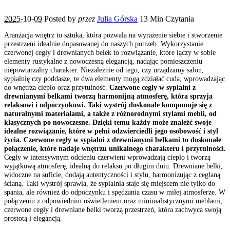
2025-10-09
Posted by
przez
Julia Górska
13 Min Czytania
Aranżacja wnętrz to sztuka, która pozwala na wyrażenie siebie i stworzenie
przestrzeni idealnie dopasowanej do naszych potrzeb. Wykorzystanie
czerwonej cegły i drewnianych belek to rozwiązanie, które łączy w sobie
elementy rustykalne z nowoczesną elegancją, nadając pomieszczeniu
niepowtarzalny charakter. Niezależnie od tego, czy urządzamy salon,
sypialnię czy poddasze, te dwa elementy mogą zdziałać cuda, wprowadzając
do wnętrza ciepło oraz przytulność.
Czerwone cegły w sypialni z
drewnianymi belkami tworzą harmonijną atmosferę, która sprzyja
relaksowi i odpoczynkowi. Taki wystrój doskonale komponuje się z
naturalnymi materiałami, a także z różnorodnymi stylami mebli, od
klasycznych po nowoczesne. Dzięki temu każdy może znaleźć swoje
idealne rozwiązanie, które w pełni odzwierciedli jego osobowość i styl
życia. Czerwone cegły w sypialni z drewnianymi belkami to doskonałe
połączenie, które nadaje wnętrzu unikalnego charakteru i przytulności.
Cegły w intensywnym odcieniu czerwieni wprowadzają ciepło i tworzą
wyjątkową atmosferę, idealną do relaksu po długim dniu. Drewniane belki,
widoczne na suficie, dodają autentyczności i stylu, harmonizując z ceglaną
ścianą. Taki wystrój sprawia, że sypialnia staje się miejscem nie tylko do
spania, ale również do odpoczynku i spędzania czasu w miłej atmosferze. W
połączeniu z odpowiednim oświetleniem oraz minimalistycznymi meblami,
czerwone cegły i drewniane belki tworzą przestrzeń, która zachwyca swoją
prostotą i elegancją.