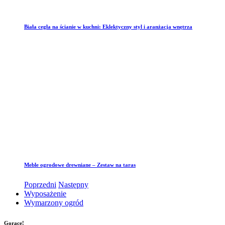
Biała cegła na ścianie w kuchni: Eklektyczny styl i aranżacja wnętrza
Meble ogrodowe drewniane – Zestaw na taras
Poprzedni
Następny
Wyposażenie
Wymarzony ogród
Gorące!