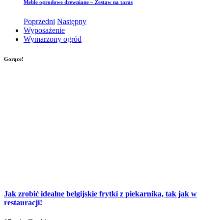
Meble ogrodowe drewniane – Zestaw na taras
Poprzedni
Następny
Wyposażenie
Wymarzony ogród
Gorące!
Jak zrobić idealne belgijskie frytki z piekarnika, tak jak w
restauracji!