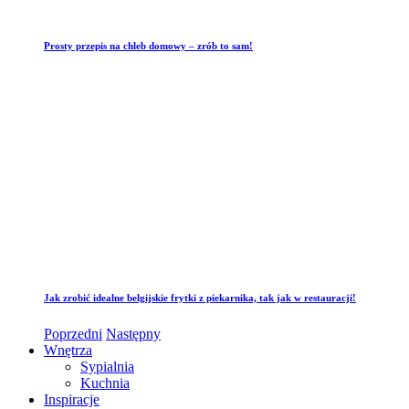
Prosty przepis na chleb domowy – zrób to sam!
Jak zrobić idealne belgijskie frytki z piekarnika, tak jak w restauracji!
Poprzedni
Następny
Wnętrza
Sypialnia
Kuchnia
Inspiracje