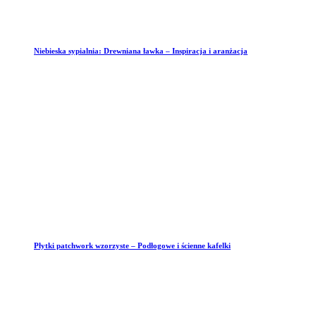
Niebieska sypialnia: Drewniana ławka – Inspiracja i aranżacja
Płytki patchwork wzorzyste – Podłogowe i ścienne kafelki