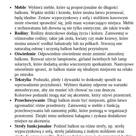
Meble
: Wybierz meble, które są proporcjonalne do długości
balkonu. Wąskie stoliki i krzesła, które można łatwo przesuwać,
będą idealne. Zestaw wypoczynkowy z sofą i stolikiem kawowym
może również sprawdzić się, jeśli masz wystarczająco miejsca. Meble
z technorattanu lub drewna są nie tylko estetyczne, ale także trwałe.
Rośliny
: Rośliny doniczkowe dodają życia i koloru. Zainwestuj w
różnorodne rośliny, takie jak zioła, kwiaty czy małe krzewy, które
można ustawić wzdłuż balustrady lub na półkach. Stworzą one
naturalną osłonę i uczynią balkon bardziej przytulnym.
Oświetlenie
: Odpowiednie oświetlenie może zmienić atmosferę
balkonu. Rozważ użycie lampionów, girland świetlnych lub lamp
solarnych, które dodadzą uroku wieczornym spotkaniom. Nastrojowe
oświetlenie sprawi, że balkon stanie się idealnym miejscem na relaks
po zmroku.
Tekstylia
: Poduszki, pledy i dywaniki to doskonały sposób na
wprowadzenie przytulności. Wybierz tkaniny odporne na warunki
atmosferyczne, aby nie musieć ich chować na czas deszczu.
Kolorowe poduszki mogą stać się akcentem, który ożywi przestrzeń.
Przechowywanie
: Długi balkon może być miejscem, gdzie łatwo
zgromadzić różne przedmioty. Zainwestuj w meble z funkcją
przechowywania lub zamontuj półki, które pomogą w organizacji
przestrzeni. Dzięki temu unikniesz bałaganu i zyskasz dodatkowe
miejsce na akcesoria.
Strefy funkcjonalne
: Podziel balkon na różne strefy, np. strefę
wypoczynkową z sofą, strefę jadalnianą z małym stolikiem oraz