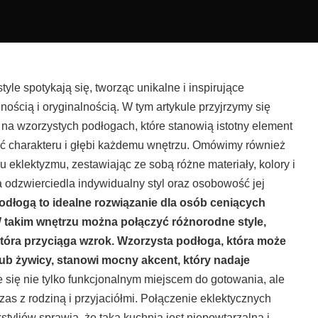
tyle spotykają się, tworząc unikalne i inspirujące
ością i oryginalnością. W tym artykule przyjrzymy się
 na wzorzystych podłogach, które stanowią istotny element
dać charakteru i głębi każdemu wnętrzu. Omówimy również
eklektyzmu, zestawiając ze sobą różne materiały, kolory i
ra odzwierciedla indywidualny styl oraz osobowość jej
odłogą to idealne rozwiązanie dla osób ceniących
W takim wnętrzu można połączyć różnorodne style,
 która przyciąga wzrok. Wzorzysta podłoga, która może
ub żywicy, stanowi mocny akcent, który nadaje
e się nie tylko funkcjonalnym miejscem do gotowania, ale
s z rodziną i przyjaciółmi. Połączenie eklektycznych
tyliów sprawia, że taka kuchnia jest niepowtarzalna i