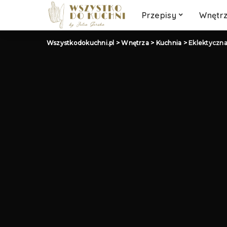
Słodkości
Przepisy
Wnętr
Wegetariańskie
Wegańskie
Wszystkodokuchni.pl
>
Wnętrza
>
Kuchnia
>
Eklektyczna 
Klasyczny obiad
Słodkości
Wegetariańskie
Wegańskie
Klasyczny obiad