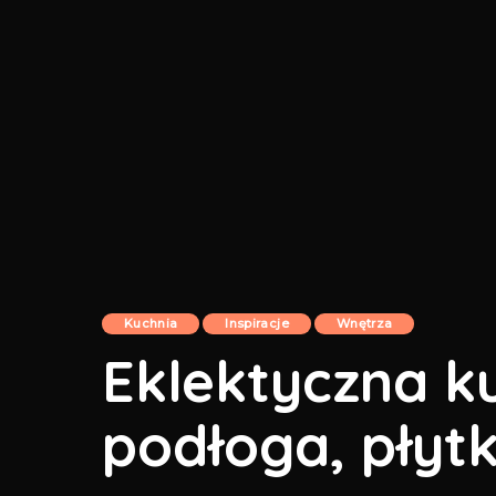
Kuchnia
Inspiracje
Wnętrza
Eklektyczna k
podłoga, płytk