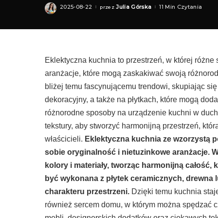
2025-08-22
Julia Górska
11 Min Czytania
przez
Posted
by
Eklektyczna kuchnia to przestrzeń, w której różne s
aranżacje, które mogą zaskakiwać swoją różnorodn
bliżej temu fascynującemu trendowi, skupiając się
dekoracyjny, a także na płytkach, które mogą do
różnorodne sposoby na urządzenie kuchni w duchu 
tekstury, aby stworzyć harmonijną przestrzeń, któ
właścicieli.
Eklektyczna kuchnia ze wzorzystą p
sobie oryginalność i nietuzinkowe aranżacje. 
kolory i materiały, tworząc harmonijną całość,
być wykonana z płytek ceramicznych, drewna l
charakteru przestrzeni.
Dzięki temu kuchnia staj
również sercem domu, w którym można spędzać cza
mebli, designerskich dodatków oraz ciekawych teks