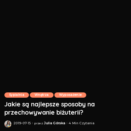
Sypialnia
Wnętrza
Wyposażenie
Jakie są najlepsze sposoby na
przechowywanie biżuterii?
2019-07-15
Julia Górska
4 Min Czytania
przez
Posted
by