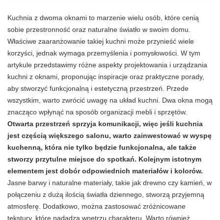
Kuchnia z dwoma oknami to marzenie wielu osób, które cenią
sobie przestronność oraz naturalne światło w swoim domu.
Właściwe zaaranżowanie takiej kuchni może przynieść wiele
korzyści, jednak wymaga przemyślenia i pomysłowości. W tym
artykule przedstawimy różne aspekty projektowania i urządzania
kuchni z oknami, proponując inspiracje oraz praktyczne porady,
aby stworzyć funkcjonalną i estetyczną przestrzeń. Przede
wszystkim, warto zwrócić uwagę na układ kuchni. Dwa okna mogą
znacząco wpłynąć na sposób organizacji mebli i sprzętów.
Otwarta przestrzeń sprzyja komunikacji, więc jeśli kuchnia
jest częścią większego salonu, warto zainwestować w wyspę
kuchenną, która nie tylko będzie funkcjonalna, ale także
stworzy przytulne miejsce do spotkań. Kolejnym istotnym
elementem jest dobór odpowiednich materiałów i kolorów.
Jasne barwy i naturalne materiały, takie jak drewno czy kamień, w
połączeniu z dużą ilością światła dziennego, stworzą przyjemną
atmosferę. Dodatkowo, można zastosować zróżnicowane
tekstury, które nadadzą wnętrzu charakteru. Warto również