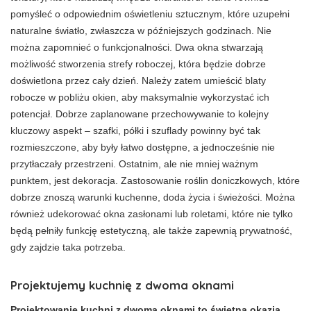
pomyśleć o odpowiednim oświetleniu sztucznym, które uzupełni
naturalne światło, zwłaszcza w późniejszych godzinach. Nie
można zapomnieć o funkcjonalności. Dwa okna stwarzają
możliwość stworzenia strefy roboczej, która będzie dobrze
doświetlona przez cały dzień. Należy zatem umieścić blaty
robocze w pobliżu okien, aby maksymalnie wykorzystać ich
potencjał. Dobrze zaplanowane przechowywanie to kolejny
kluczowy aspekt – szafki, półki i szuflady powinny być tak
rozmieszczone, aby były łatwo dostępne, a jednocześnie nie
przytłaczały przestrzeni. Ostatnim, ale nie mniej ważnym
punktem, jest dekoracja. Zastosowanie roślin doniczkowych, które
dobrze znoszą warunki kuchenne, doda życia i świeżości. Można
również udekorować okna zasłonami lub roletami, które nie tylko
będą pełniły funkcję estetyczną, ale także zapewnią prywatność,
gdy zajdzie taka potrzeba.
Projektujemy kuchnię z dwoma oknami
Projektowanie kuchni z dwoma oknami to świetna okazja,