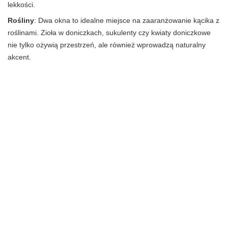
lekkości.
Rośliny
: Dwa okna to idealne miejsce na zaaranżowanie kącika z
roślinami. Zioła w doniczkach, sukulenty czy kwiaty doniczkowe
nie tylko ożywią przestrzeń, ale również wprowadzą naturalny
akcent.
Stół przy oknie
: Jeśli przestrzeń na to pozwala, warto rozważyć
umieszczenie stołu lub wyspy kuchennej blisko okna. To
doskonałe miejsce na poranną kawę lub rodzinne posiłki, które
będą umilane widokiem za oknem.
Oświetlenie
: Dobrze zaplanowane oświetlenie sztuczne, takie jak
lampy wiszące nad stołem czy oświetlenie LED pod szafkami,
może podkreślić strefy robocze i stworzyć przytulną atmosferę
wieczorami.
Kolory i tekstury
: Warto poeksperymentować z różnymi kolorami
i fakturami. Użycie klasycznej bieli w połączeniu z drewnem lub
kamieniem może nadać kuchni elegancki i nowoczesny charakter.
Styl aranżacji
: Na końcu, wybierz styl, który najlepiej oddaje Twój