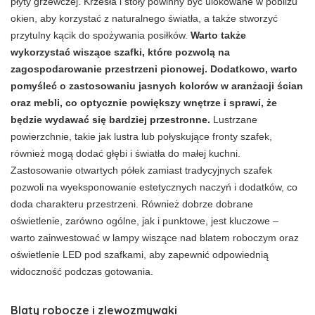
płyty grzewczej. Krzesła i stoły powinny być ulokowane w pobliżu
okien, aby korzystać z naturalnego światła, a także stworzyć
przytulny kącik do spożywania posiłków.
Warto także
wykorzystać wiszące szafki, które pozwolą na
zagospodarowanie przestrzeni pionowej. Dodatkowo, warto
pomyśleć o zastosowaniu jasnych kolorów w aranżacji ścian
oraz mebli, co optycznie powiększy wnętrze i sprawi, że
będzie wydawać się bardziej przestronne.
Lustrzane
powierzchnie, takie jak lustra lub połyskujące fronty szafek,
również mogą dodać głębi i światła do małej kuchni.
Zastosowanie otwartych półek zamiast tradycyjnych szafek
pozwoli na wyeksponowanie estetycznych naczyń i dodatków, co
doda charakteru przestrzeni. Również dobrze dobrane
oświetlenie, zarówno ogólne, jak i punktowe, jest kluczowe –
warto zainwestować w lampy wiszące nad blatem roboczym oraz
oświetlenie LED pod szafkami, aby zapewnić odpowiednią
widoczność podczas gotowania.
Blaty robocze i zlewozmywaki