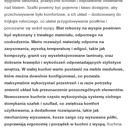
wygodne siedziska, praktyczne schowki i odpowiednie oświetlenie
nad blatem. Szafki powinny być pojemne i łatwo dostępne, aby
przechowywanie było komfortowe, a ich układ – dostosowany do
trójkąta roboczego, co ułatwi przygotowywanie posiłków i
poruszanie się wokół wyspy.
Blat roboczy na wyspie powinien
być wykonany z trwałego materiału, odpornego na
uszkodzenia. Warto rozważyć materiały odporne na
zarysowania, wysoką temperaturę i wilgoć, takie jak
kompozyty, granit czy wyselekcjonowane laminaty, oraz
dobranie krawędzi i wykończeń odpowiadających stylistyce
wnętrza. W małej kuchni warto postawić na meble modułowe,
które można dowolnie konfigurować, co pozwala
maksymalnie wykorzystać przestrzeń i w razie potrzeby
zmienić układ lub przeznaczenie poszczególnych elementów.
Nowoczesne kuchnie często wykorzystują systemy cichego
domykania szafek i szuflad, co zwiększa komfort
użytkowania, a dodatkowe rozwiązania, takie jak
mechanizmy wysuwane, kosze cargo czy wysuwane półki,
poprawiają ergonomię i porządek w kuchni z wyspą.
Kuchnia