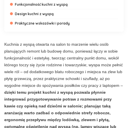
Funkcjonalność kuchni z wyspą
Design kuchni z wyspą
Praktyczne wskazówki i porady
Kuchnia z wyspą otwarta na salon to marzenie wielu osób
planujących remont lub budowę domu, ponieważ łączy w sobie
funkcjonalność i estetykę, tworząc centralny punkt domu, wokół
którego toczy się życie rodzinne i towarzyskie; wyspa może pełnić
wiele ról – od dodatkowego blatu roboczego i miejsca na zlew lub
płytę grzewczą, przez praktyczne schowki i szuflady, aż po
wygodne miejsce do spożywania posiłków czy pracy z laptopem –
dzięki temu projekt kuchni z wyspą pozwala płynnie
integrować przygotowywanie potraw z rozmowami przy
kawie czy opieką nad dziećmi w salonie; planując taką
aranżację warto zadbać o odpowiednie strefy robocze,
ergonomię przepływu między lodówką, zlewem i płytą,
optymalne oświetlenie nad wyspą (np. lampy wiszące lub