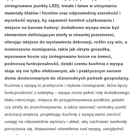
zintegrowane punkty LED), trwałe i łatwe w utrzymaniu
materiały blatów i frontów oraz odpowiednią szerokość i
wysokość wyspy, by zapewnić komfort użytkowania i
miejsce na barowe hokery; dodatkowo wyspa może być
elementem definiującym strefy w otwartej przestrzeni,
oferując miejsce do wystawienia dekoracji, roślin czy win, a
nowoczesne rozwiązania, takie jak ukryte gniazdka,
wysuwane kosze czy zintegrowane kosze na śmieci,
podnoszą funkcjonalność, dzięki czemu kuchnia z wyspą
staje się nie tylko efektownym, ale i praktycznym sercem
domu dostosowanym do różnorodnych potrzeb gospodarzy.
Kuchnia z wyspą to praktyczne i stylowe rozwiązanie, które łączy
funkcjonalność z estetyką – wyspa może pełnić rolę dodatkowego
blatu roboczego, miejsca do przygotowywania posiłków, jadalni
czy strefy do przechowywania, a także stanowić centralny punkt
aranżacji wnętrza; projektując kuchnię z wyspą warto zwrócić
uwagę na odpowiednie wymiary i układ, aby zachować swobodę
poruszania się, dopasować oświetlenie nad wyspą, uwzględnić