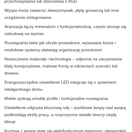
przechowywania lub stanowiska z AGD.
Wyspa może zawierać zlewozmywak, płytę grzewczą lub inne
urządzenia zintegrowane.
Aranżacja łączy minimalizm z funkcjonalnością, często stosuje się
zabudowę na wymiar.
Rozwiązania takie jak ukryte prowadnice, wysuwane kosze i
modułowe systemy ułatwiają organizację przestrzeni.
Nowoczesne materiały i technologie – odporne na zarysowania
blaty kompozytowe, matowe fronty w odcieniach szarości lub
drewna.
Energooszczędne oświetlenie LED integruje się z systemem
inteligentnego domu.
Meble zyskują smukłe profile i funkcjonalne rozwiązania.
Oświetlenie odgrywa kluczową rolę – punktowe lampy nad wyspą
podkreślają strefy pracy, a rozproszone światło tworzy ciepły
klimat.
Kuchnia z wyspą staje się wielofunkcyjnym miejscem: eleganckim