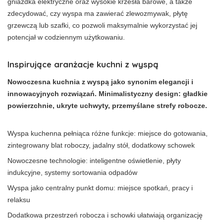
gniazdka elektryczne oraz wysokie krzesła barowe, a także
zdecydować, czy wyspa ma zawierać zlewozmywak, płytę
grzewczą lub szafki, co pozwoli maksymalnie wykorzystać jej
potencjał w codziennym użytkowaniu.
Inspirujące aranżacje kuchni z wyspą
Nowoczesna kuchnia z wyspą jako synonim elegancji i
innowacyjnych rozwiązań. Minimalistyczny design: gładkie
powierzchnie, ukryte uchwyty, przemyślane strefy robocze.
Wyspa kuchenna pełniąca różne funkcje: miejsce do gotowania,
zintegrowany blat roboczy, jadalny stół, dodatkowy schowek
Nowoczesne technologie: inteligentne oświetlenie, płyty
indukcyjne, systemy sortowania odpadów
Wyspa jako centralny punkt domu: miejsce spotkań, pracy i
relaksu
Dodatkowa przestrzeń robocza i schowki ułatwiają organizację