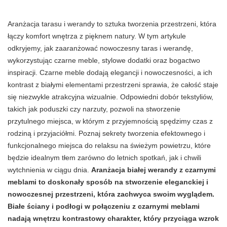
Aranżacja tarasu i werandy to sztuka tworzenia przestrzeni, która
łączy komfort wnętrza z pięknem natury. W tym artykule
odkryjemy, jak zaaranżować nowoczesny taras i werandę,
wykorzystując czarne meble, stylowe dodatki oraz bogactwo
inspiracji. Czarne meble dodają elegancji i nowoczesności, a ich
kontrast z białymi elementami przestrzeni sprawia, że całość staje
się niezwykle atrakcyjna wizualnie. Odpowiedni dobór tekstyliów,
takich jak poduszki czy narzuty, pozwoli na stworzenie
przytulnego miejsca, w którym z przyjemnością spędzimy czas z
rodziną i przyjaciółmi. Poznaj sekrety tworzenia efektownego i
funkcjonalnego miejsca do relaksu na świeżym powietrzu, które
będzie idealnym tłem zarówno do letnich spotkań, jak i chwili
wytchnienia w ciągu dnia.
Aranżacja białej werandy z czarnymi
meblami to doskonały sposób na stworzenie eleganckiej i
nowoczesnej przestrzeni, która zachwyca swoim wyglądem.
Białe ściany i podłogi w połączeniu z czarnymi meblami
nadają wnętrzu kontrastowy charakter, który przyciąga wzrok