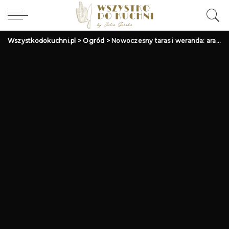
Wszystkodokuchni.pl
>
Ogród
>
Nowoczesny taras i weranda: aranżacja, czarnymi meblami, dodatki, inspiracja