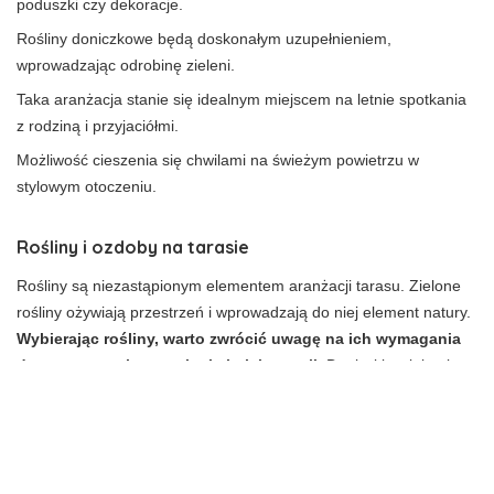
poduszki czy dekoracje.
Rośliny doniczkowe będą doskonałym uzupełnieniem,
wprowadzając odrobinę zieleni.
Taka aranżacja stanie się idealnym miejscem na letnie spotkania
z rodziną i przyjaciółmi.
Możliwość cieszenia się chwilami na świeżym powietrzu w
stylowym otoczeniu.
Rośliny i ozdoby na tarasie
Rośliny są niezastąpionym elementem aranżacji tarasu. Zielone
rośliny ożywiają przestrzeń i wprowadzają do niej element natury.
Wybierając rośliny, warto zwrócić uwagę na ich wymagania
dotyczące nasłonecznienia i pielęgnacji.
Doniczki z ziołami to
nie tylko ozdoba, ale również praktyczny element, który pozwala
na uprawę własnych przypraw. Ozdoby, takie jak rzeźby,
kamienie, czy fontanny, dodadzą tarasowi indywidualnego
charakteru.