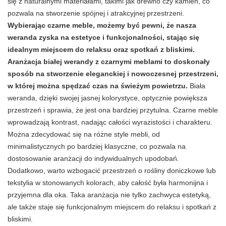
się z naturalnymi materiałami, takimi jak drewno czy kamień, co
pozwala na stworzenie spójnej i atrakcyjnej przestrzeni.
Wybierając czarne meble, możemy być pewni, że nasza
weranda zyska na estetyce i funkcjonalności, stając się
idealnym miejscem do relaksu oraz spotkań z bliskimi.
Aranżacja białej werandy z czarnymi meblami to doskonały
sposób na stworzenie eleganckiej i nowoczesnej przestrzeni,
w której można spędzać czas na świeżym powietrzu.
Biała
weranda, dzięki swojej jasnej kolorystyce, optycznie powiększa
przestrzeń i sprawia, że jest ona bardziej przytulna. Czarne meble
wprowadzają kontrast, nadając całości wyrazistości i charakteru.
Można zdecydować się na różne style mebli, od
minimalistycznych po bardziej klasyczne, co pozwala na
dostosowanie aranżacji do indywidualnych upodobań.
Dodatkowo, warto wzbogacić przestrzeń o rośliny doniczkowe lub
tekstylia w stonowanych kolorach, aby całość była harmonijna i
przyjemna dla oka. Taka aranżacja nie tylko zachwyca estetyką,
ale także staje się funkcjonalnym miejscem do relaksu i spotkań z
bliskimi.