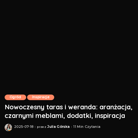
Ogród
Inspiracje
Nowoczesny taras i weranda: aranżacja,
czarnymi meblami, dodatki, inspiracja
2025-07-18
Julia Górska
11 Min Czytania
przez
Posted
by