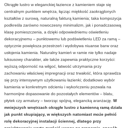
Okrągłe lustro w eleganckiej łazience z kamieniem staje się
centralnym punktem wnętrza, łącząc miękkość zaokrąglonych
kształtów z surową, naturalną fakturą kamienia; taka kompozycja
podkreśla zarówno nowoczesny minimalizm, jak i ponadczasową
klasę pomieszczenia, a dzięki odpowiedniemu oświetleniu
dekoracyjnemu – punktowemu lub podświetleniu LED za ramą –
optycznie powiększa przestrzeń i wydobywa niuanse barw oraz
usłojenia kamienia. Naturalny kamień w ramie nie tylko nadaje
luksusowy charakter, ale także zapewnia praktyczne korzyści:
wyższą odporność na wilgoć, łatwość utrzymania przy
zachowaniu właściwej impregnacji oraz trwałość, która sprawdza
się przy intensywnym użytkowaniu łazienki; dodatkowo wybór
kamienia w konkretnym odcieniu i wykończeniu pozwala na
harmonijne dopasowanie do pozostałych elementów – blatu,
płytek czy armatury – tworząc spójną, elegancką aranżację.
W
mniejszych wnętrzach okrągłe lustro z kamienną ramą działa
jak punkt skupiający, w większych natomiast może pełnić
rolę dekoracyjnej instalacji ściennej, dlatego przy
projektowaniu warto zwrócić uwagę na proporcje, sposób