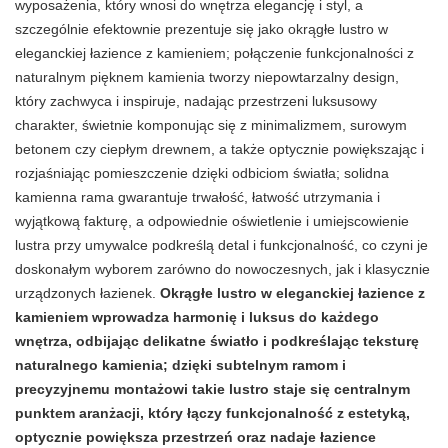
wyposażenia, który wnosi do wnętrza elegancję i styl, a
szczególnie efektownie prezentuje się jako okrągłe lustro w
eleganckiej łazience z kamieniem; połączenie funkcjonalności z
naturalnym pięknem kamienia tworzy niepowtarzalny design,
który zachwyca i inspiruje, nadając przestrzeni luksusowy
charakter, świetnie komponując się z minimalizmem, surowym
betonem czy ciepłym drewnem, a także optycznie powiększając i
rozjaśniając pomieszczenie dzięki odbiciom światła; solidna
kamienna rama gwarantuje trwałość, łatwość utrzymania i
wyjątkową fakturę, a odpowiednie oświetlenie i umiejscowienie
lustra przy umywalce podkreślą detal i funkcjonalność, co czyni je
doskonałym wyborem zarówno do nowoczesnych, jak i klasycznie
urządzonych łazienek.
Okrągłe lustro w eleganckiej łazience z
kamieniem wprowadza harmonię i luksus do każdego
wnętrza, odbijając delikatne światło i podkreślając teksturę
naturalnego kamienia; dzięki subtelnym ramom i
precyzyjnemu montażowi takie lustro staje się centralnym
punktem aranżacji, który łączy funkcjonalność z estetyką,
optycznie powiększa przestrzeń oraz nadaje łazience