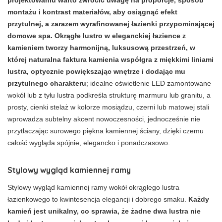
montażu i kontrast materiałów, aby osiągnąć efekt
przytulnej, a zarazem wyrafinowanej łazienki przypominającej
domowe spa. Okrągłe lustro w eleganckiej łazience z
kamieniem tworzy harmonijną, luksusową przestrzeń, w
której naturalna faktura kamienia współgra z miękkimi liniami
lustra, optycznie powiększając wnętrze i dodając mu
przytulnego charakteru
; idealne oświetlenie LED zamontowane
wokół lub z tyłu lustra podkreśla strukturę marmuru lub granitu, a
prosty, cienki stelaż w kolorze mosiądzu, czerni lub matowej stali
wprowadza subtelny akcent nowoczesności, jednocześnie nie
przytłaczając surowego piękna kamiennej ściany, dzięki czemu
całość wygląda spójnie, elegancko i ponadczasowo.
Stylowy wygląd kamiennej ramy
Stylowy wygląd kamiennej ramy wokół okrągłego lustra
łazienkowego to kwintesencja elegancji i dobrego smaku.
Każdy
kamień jest unikalny, co sprawia, że żadne dwa lustra nie