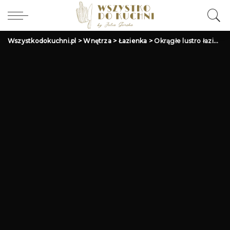
Wszystkodokuchni.pl
>
Wnętrza
>
Łazienka
>
Okrągłe lustro łazienkowe z kamienną ramą dekoracyjną