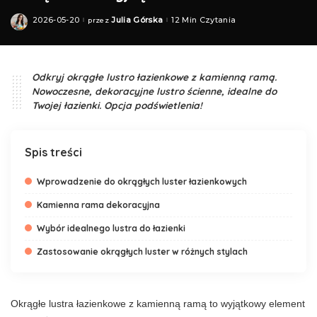
2026-05-20
Julia Górska
12 Min Czytania
przez
Posted
by
Odkryj okrągłe lustro łazienkowe z kamienną ramą.
Nowoczesne, dekoracyjne lustro ścienne, idealne do
Twojej łazienki. Opcja podświetlenia!
Spis treści
Wprowadzenie do okrągłych luster łazienkowych
Kamienna rama dekoracyjna
Wybór idealnego lustra do łazienki
Zastosowanie okrągłych luster w różnych stylach
Okrągłe lustra łazienkowe z kamienną ramą to wyjątkowy element