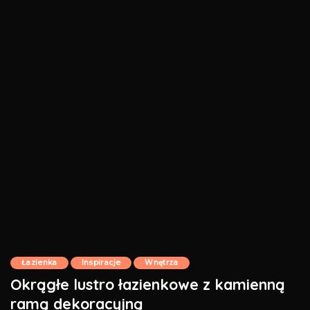
Łazienka
Inspiracje
Wnętrza
Okrągłe lustro łazienkowe z kamienną
ramą dekoracyjną