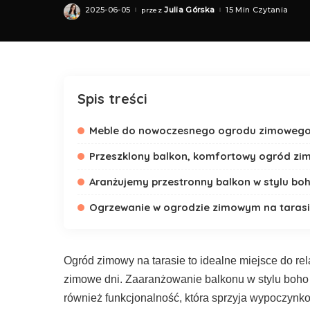
2025-06-05
Julia Górska
15 Min Czytania
przez
Posted
by
Spis treści
Meble do nowoczesnego ogrodu zimowego 
Przeszklony balkon, komfortowy ogród zi
Aranżujemy przestronny balkon w stylu bo
Ogrzewanie w ogrodzie zimowym na taras
Ogród zimowy na tarasie to idealne miejsce do rel
zimowe dni. Zaaranżowanie balkonu w stylu boho 
również funkcjonalność, która sprzyja wypoczynk