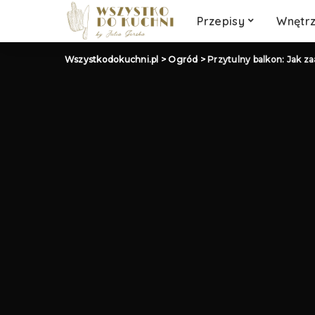
Słodkości
Przepisy
Wnętr
Wegetariańskie
Wegańskie
Wszystkodokuchni.pl
>
Ogród
>
Przytulny balkon: Jak 
Klasyczny obiad
Słodkości
Wegetariańskie
Wegańskie
Klasyczny obiad