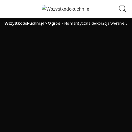
Wszystkodokuchni.pl
>
Ogród
>
Romantyczna dekoracja werandy i ogrodu na wesele i przyjęcie