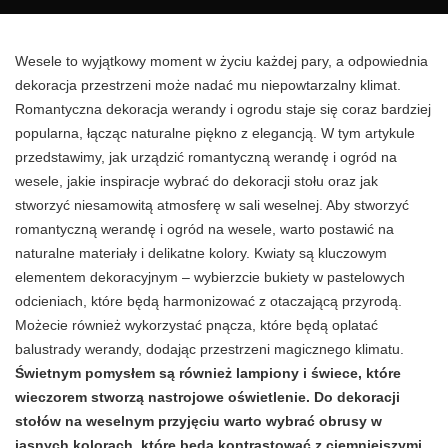
Wesele to wyjątkowy moment w życiu każdej pary, a odpowiednia
dekoracja przestrzeni może nadać mu niepowtarzalny klimat.
Romantyczna dekoracja werandy i ogrodu staje się coraz bardziej
popularna, łącząc naturalne piękno z elegancją. W tym artykule
przedstawimy, jak urządzić romantyczną werandę i ogród na
wesele, jakie inspiracje wybrać do dekoracji stołu oraz jak
stworzyć niesamowitą atmosferę w sali weselnej. Aby stworzyć
romantyczną werandę i ogród na wesele, warto postawić na
naturalne materiały i delikatne kolory. Kwiaty są kluczowym
elementem dekoracyjnym – wybierzcie bukiety w pastelowych
odcieniach, które będą harmonizować z otaczającą przyrodą.
Możecie również wykorzystać pnącza, które będą oplatać
balustrady werandy, dodając przestrzeni magicznego klimatu.
Świetnym pomysłem są również lampiony i świece, które
wieczorem stworzą nastrojowe oświetlenie. Do dekoracji
stołów na weselnym przyjęciu warto wybrać obrusy w
jasnych kolorach, które będą kontrastować z ciemniejszymi