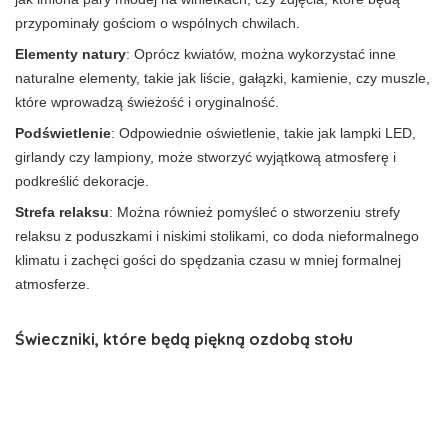
przypominały gościom o wspólnych chwilach.
Elementy natury
: Oprócz kwiatów, można wykorzystać inne
naturalne elementy, takie jak liście, gałązki, kamienie, czy muszle,
które wprowadzą świeżość i oryginalność.
Podświetlenie
: Odpowiednie oświetlenie, takie jak lampki LED,
girlandy czy lampiony, może stworzyć wyjątkową atmosferę i
podkreślić dekoracje.
Strefa relaksu
: Można również pomyśleć o stworzeniu strefy
relaksu z poduszkami i niskimi stolikami, co doda nieformalnego
klimatu i zachęci gości do spędzania czasu w mniej formalnej
atmosferze.
Świeczniki, które będą piękną ozdobą stołu
Świeczniki to element, który potrafi całkowicie odmienić wygląd
stołu. Warto zdecydować się na wysokie, metalowe świeczniki,
które będą przyciągać wzrok i dodadzą elegancji.
Można również
postawić na małe, szklane świeczniki, które wprowadzą