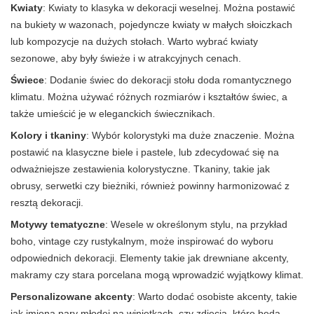
Kwiaty
: Kwiaty to klasyka w dekoracji weselnej. Można postawić
na bukiety w wazonach, pojedyncze kwiaty w małych słoiczkach
lub kompozycje na dużych stołach. Warto wybrać kwiaty
sezonowe, aby były świeże i w atrakcyjnych cenach.
Świece
: Dodanie świec do dekoracji stołu doda romantycznego
klimatu. Można używać różnych rozmiarów i kształtów świec, a
także umieścić je w eleganckich świecznikach.
Kolory i tkaniny
: Wybór kolorystyki ma duże znaczenie. Można
postawić na klasyczne biele i pastele, lub zdecydować się na
odważniejsze zestawienia kolorystyczne. Tkaniny, takie jak
obrusy, serwetki czy bieżniki, również powinny harmonizować z
resztą dekoracji.
Motywy tematyczne
: Wesele w określonym stylu, na przykład
boho, vintage czy rustykalnym, może inspirować do wyboru
odpowiednich dekoracji. Elementy takie jak drewniane akcenty,
makramy czy stara porcelana mogą wprowadzić wyjątkowy klimat.
Personalizowane akcenty
: Warto dodać osobiste akcenty, takie
jak imiona pary młodej na winietkach, czy zdjęcia, które będą