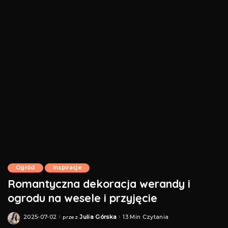
Ogród
Inspiracje
Romantyczna dekoracja werandy i
ogrodu na wesele i przyjęcie
2025-07-02
Julia Górska
13 Min Czytania
przez
Posted
by