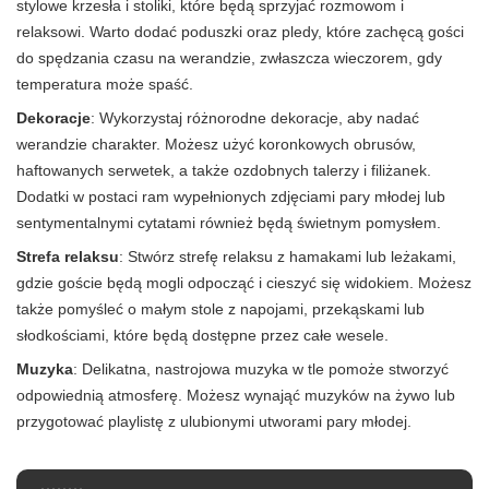
stylowe krzesła i stoliki, które będą sprzyjać rozmowom i
relaksowi. Warto dodać poduszki oraz pledy, które zachęcą gości
do spędzania czasu na werandzie, zwłaszcza wieczorem, gdy
temperatura może spaść.
Dekoracje
: Wykorzystaj różnorodne dekoracje, aby nadać
werandzie charakter. Możesz użyć koronkowych obrusów,
haftowanych serwetek, a także ozdobnych talerzy i filiżanek.
Dodatki w postaci ram wypełnionych zdjęciami pary młodej lub
sentymentalnymi cytatami również będą świetnym pomysłem.
Strefa relaksu
: Stwórz strefę relaksu z hamakami lub leżakami,
gdzie goście będą mogli odpocząć i cieszyć się widokiem. Możesz
także pomyśleć o małym stole z napojami, przekąskami lub
słodkościami, które będą dostępne przez całe wesele.
Muzyka
: Delikatna, nastrojowa muzyka w tle pomoże stworzyć
odpowiednią atmosferę. Możesz wynająć muzyków na żywo lub
przygotować playlistę z ulubionymi utworami pary młodej.