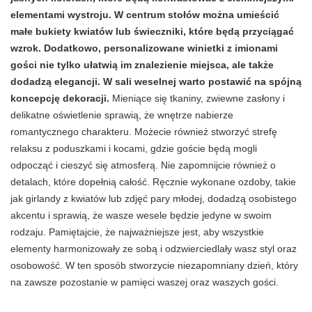
elementami wystroju. W centrum stołów można umieścić
małe bukiety kwiatów lub świeczniki, które będą przyciągać
wzrok. Dodatkowo, personalizowane winietki z imionami
gości nie tylko ułatwią im znalezienie miejsca, ale także
dodadzą elegancji. W sali weselnej warto postawić na spójną
koncepcję dekoracji.
Mieniące się tkaniny, zwiewne zasłony i
delikatne oświetlenie sprawią, że wnętrze nabierze
romantycznego charakteru. Możecie również stworzyć strefę
relaksu z poduszkami i kocami, gdzie goście będą mogli
odpocząć i cieszyć się atmosferą. Nie zapomnijcie również o
detalach, które dopełnią całość. Ręcznie wykonane ozdoby, takie
jak girlandy z kwiatów lub zdjęć pary młodej, dodadzą osobistego
akcentu i sprawią, że wasze wesele będzie jedyne w swoim
rodzaju. Pamiętajcie, że najważniejsze jest, aby wszystkie
elementy harmonizowały ze sobą i odzwierciedlały wasz styl oraz
osobowość. W ten sposób stworzycie niezapomniany dzień, który
na zawsze pozostanie w pamięci waszej oraz waszych gości.