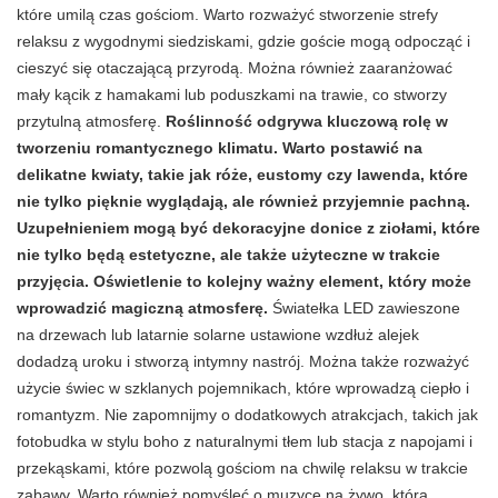
które umilą czas gościom. Warto rozważyć stworzenie strefy
relaksu z wygodnymi siedziskami, gdzie goście mogą odpocząć i
cieszyć się otaczającą przyrodą. Można również zaaranżować
mały kącik z hamakami lub poduszkami na trawie, co stworzy
przytulną atmosferę.
Roślinność odgrywa kluczową rolę w
tworzeniu romantycznego klimatu. Warto postawić na
delikatne kwiaty, takie jak róże, eustomy czy lawenda, które
nie tylko pięknie wyglądają, ale również przyjemnie pachną.
Uzupełnieniem mogą być dekoracyjne donice z ziołami, które
nie tylko będą estetyczne, ale także użyteczne w trakcie
przyjęcia. Oświetlenie to kolejny ważny element, który może
wprowadzić magiczną atmosferę.
Światełka LED zawieszone
na drzewach lub latarnie solarne ustawione wzdłuż alejek
dodadzą uroku i stworzą intymny nastrój. Można także rozważyć
użycie świec w szklanych pojemnikach, które wprowadzą ciepło i
romantyzm. Nie zapomnijmy o dodatkowych atrakcjach, takich jak
fotobudka w stylu boho z naturalnymi tłem lub stacja z napojami i
przekąskami, które pozwolą gościom na chwilę relaksu w trakcie
zabawy. Warto również pomyśleć o muzyce na żywo, która