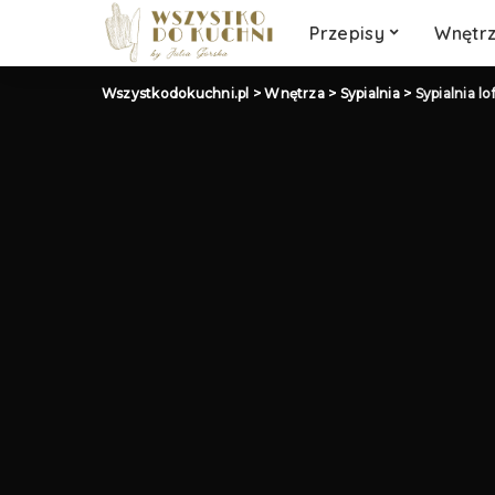
Słodkości
Przepisy
Wnętr
Wegetariańskie
Wegańskie
Wszystkodokuchni.pl
>
Wnętrza
>
Sypialnia
>
Sypialnia lo
Klasyczny obiad
Słodkości
Wegetariańskie
Wegańskie
Klasyczny obiad