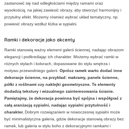
zastanowić się nad odległościami między ramami oraz
wysokością, na jakiej zawiesić obrazy, aby stworzyć harmonijny i
przytulny efekt. Możemy również wybrać układ tematyczny, np.
powiesić obrazy wzdłuż łóżka w sypialni.
Ramki i dekoracje jako akcenty
Ramki stanowią ważny element galerii ściennej, nadając obrazom
elegancji i podkreślając ich charakter. Możemy wybrać ramki w
różnych stylach i kolorach, dopasowane do stylu wnętrza i
motywu przewodniego galerii.
Oprócz ramek warto dodać inne
dekoracje ścienne, na przykład: makramy, panele ścienne,
półki z roślinami czy naklejki geometryczne. Te elementy
dodadzą tekstury i wizualnego zainteresowania ścianie.
Pamiętajmy, że dekoracja powinna być spójna i współgrać z
całą aranżacją sypialni, nadając sypialni przytulność i
charakter.
Dobrym rozwiązaniem w nowoczesnej sypialni może
być minimalistyczna galeria, gdzie dekoracje stanowią obrazy bez
ramek, lub galeria w stylu boho z dekoracyjnymi ramkami i