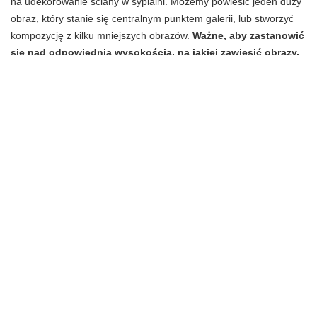
na udekorowanie ściany w sypialni. Możemy powiesić jeden duży
obraz, który stanie się centralnym punktem galerii, lub stworzyć
kompozycję z kilku mniejszych obrazów.
Ważne, aby zastanowić
się nad odpowiednią wysokością, na jakiej zawiesić obrazy,
tak aby były one dobrze widoczne i nie przeszkadzały
podczas snu.
Przed powieszeniem obrazów warto sprawdzić, jak
będą prezentować się na ścianie, np. przy użyciu taśmy
malarskiej, aby uniknąć niepotrzebnych dziur po gwoździach.
Udekorowanie ściany w sypialni w ten sposób to piękny i przytulny
sposób.
Minimalistyczne podejście do dekoracji
Dla miłośników prostoty i minimalizmu, galeria ścienna może być
minimalistyczna i subtelna. Możemy wybrać kilka obrazów w
prostych ramkach lub bez ramek, które będą tworzyć spójny i
elegancki wystrój.
Warto postawić na stonowaną kolorystykę i
geometryczne wzory, które dodadzą sypialni nowoczesnego
charakteru. Dekoracja powinna być funkcjonalna i nie