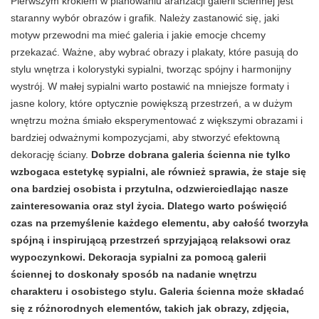
Pierwszym krokiem w planowaniu aranżacji galerii ściennej jest
staranny wybór obrazów i grafik. Należy zastanowić się, jaki
motyw przewodni ma mieć galeria i jakie emocje chcemy
przekazać. Ważne, aby wybrać obrazy i plakaty, które pasują do
stylu wnętrza i kolorystyki sypialni, tworząc spójny i harmonijny
wystrój. W małej sypialni warto postawić na mniejsze formaty i
jasne kolory, które optycznie powiększą przestrzeń, a w dużym
wnętrzu można śmiało eksperymentować z większymi obrazami i
bardziej odważnymi kompozycjami, aby stworzyć efektowną
dekorację ściany.
Dobrze dobrana galeria ścienna nie tylko
wzbogaca estetykę sypialni, ale również sprawia, że staje się
ona bardziej osobista i przytulna, odzwierciedlając nasze
zainteresowania oraz styl życia. Dlatego warto poświęcić
czas na przemyślenie każdego elementu, aby całość tworzyła
spójną i inspirującą przestrzeń sprzyjającą relaksowi oraz
wypoczynkowi. Dekoracja sypialni za pomocą galerii
ściennej to doskonały sposób na nadanie wnętrzu
charakteru i osobistego stylu. Galeria ścienna może składać
się z różnorodnych elementów, takich jak obrazy, zdjęcia,