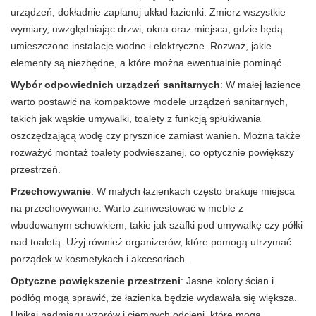
urządzeń, dokładnie zaplanuj układ łazienki. Zmierz wszystkie
wymiary, uwzględniając drzwi, okna oraz miejsca, gdzie będą
umieszczone instalacje wodne i elektryczne. Rozważ, jakie
elementy są niezbędne, a które można ewentualnie pominąć.
Wybór odpowiednich urządzeń sanitarnych
: W małej łazience
warto postawić na kompaktowe modele urządzeń sanitarnych,
takich jak wąskie umywalki, toalety z funkcją spłukiwania
oszczędzającą wodę czy prysznice zamiast wanien. Można także
rozważyć montaż toalety podwieszanej, co optycznie powiększy
przestrzeń.
Przechowywanie
: W małych łazienkach często brakuje miejsca
na przechowywanie. Warto zainwestować w meble z
wbudowanym schowkiem, takie jak szafki pod umywalkę czy półki
nad toaletą. Użyj również organizerów, które pomogą utrzymać
porządek w kosmetykach i akcesoriach.
Optyczne powiększenie przestrzeni
: Jasne kolory ścian i
podłóg mogą sprawić, że łazienka będzie wydawała się większa.
Unikaj nadmiaru wzorów i ciemnych odcieni, które mogą