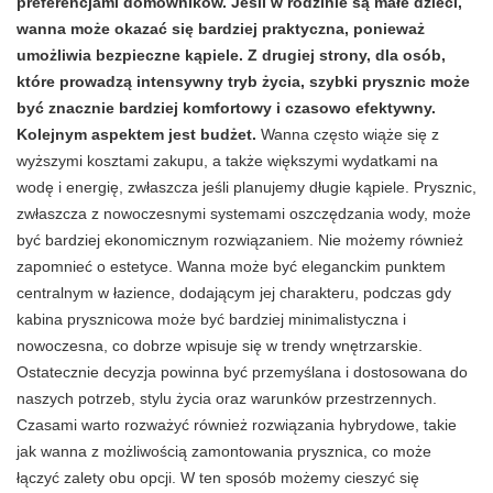
preferencjami domowników. Jeśli w rodzinie są małe dzieci,
wanna może okazać się bardziej praktyczna, ponieważ
umożliwia bezpieczne kąpiele. Z drugiej strony, dla osób,
które prowadzą intensywny tryb życia, szybki prysznic może
być znacznie bardziej komfortowy i czasowo efektywny.
Kolejnym aspektem jest budżet.
Wanna często wiąże się z
wyższymi kosztami zakupu, a także większymi wydatkami na
wodę i energię, zwłaszcza jeśli planujemy długie kąpiele. Prysznic,
zwłaszcza z nowoczesnymi systemami oszczędzania wody, może
być bardziej ekonomicznym rozwiązaniem. Nie możemy również
zapomnieć o estetyce. Wanna może być eleganckim punktem
centralnym w łazience, dodającym jej charakteru, podczas gdy
kabina prysznicowa może być bardziej minimalistyczna i
nowoczesna, co dobrze wpisuje się w trendy wnętrzarskie.
Ostatecznie decyzja powinna być przemyślana i dostosowana do
naszych potrzeb, stylu życia oraz warunków przestrzennych.
Czasami warto rozważyć również rozwiązania hybrydowe, takie
jak wanna z możliwością zamontowania prysznica, co może
łączyć zalety obu opcji. W ten sposób możemy cieszyć się