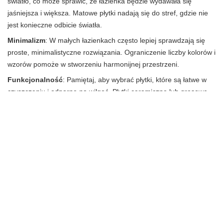
światło, co może sprawić, że łazienka będzie wydawała się
jaśniejsza i większa. Matowe płytki nadają się do stref, gdzie nie
jest konieczne odbicie światła.
Minimalizm
: W małych łazienkach często lepiej sprawdzają się
proste, minimalistyczne rozwiązania. Ograniczenie liczby kolorów i
wzorów pomoże w stworzeniu harmonijnej przestrzeni.
Funkcjonalność
: Pamiętaj, aby wybrać płytki, które są łatwe w
czyszczeniu i odporne na wilgoć. Płytki ceramiczne lub gresowe
są dobrym wyborem, ponieważ są trwałe i odporne na działanie
wody.
Strefy
: Zastosowanie różnych płytek w różnych strefach (np. inne
na podłodze, inne na ścianach) może dodać charakteru, ale
należy to robić z umiarem, aby nie przytłoczyć przestrzeni.
Płytki, które optycznie powiększą przestrzeń
Płytki w jasnych kolorach, takie jak białe, kremowe czy pastelowe
odcienie, są idealne do małej łazienki, ponieważ optycznie