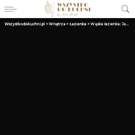
Wszystkodokuchni.pl
>
Wnętrza
>
Łazienka
>
Wąska łazienka: Jak urządzić? Aranżacja małej łazienki z umywalką