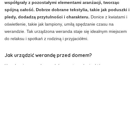
współgrały z pozostałymi elementami aranżacji, tworząc
spójną całość. Dobrze dobrane tekstylia, takie jak poduszki i
pledy, dodadzą przytulności i charakteru.
Donice z kwiatami i
oświetlenie, takie jak lampiony, umilą spędzanie czasu na
werandzie. Tak urządzona weranda staje się idealnym miejscem
do relaksu i spotkań z rodziną i przyjaciółmi.
Jak urządzić werandę przed domem?
Urządzenie werandy przed domem to zadanie, które wymaga
przemyślanej aranżacji i uwzględnienia kilku kluczowych
aspektów. Przede wszystkim należy sprawdzić dostępną
przestrzeń i określić, jaką funkcjonalność ma pełnić weranda. Czy
ma być to miejsce do relaksu, spożywania posiłków czy też
przestrzeń ogrodowa? Kolejnym krokiem jest wybór odpowiednich
materiałów i kolorów.
Drewno na werandę to klasyczny wybór,
który nadaje przytulny charakter. Ważne jest, aby drewno
było odpowiednio zabezpieczone przed zmiennymi
warunkami atmosferycznymi.
Dodatki, takie jak donice z