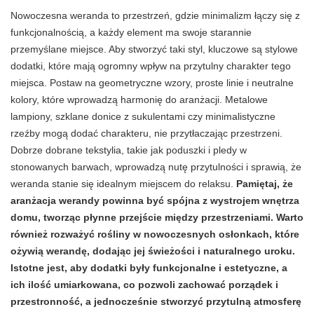
Nowoczesna weranda to przestrzeń, gdzie minimalizm łączy się z
funkcjonalnością, a każdy element ma swoje starannie
przemyślane miejsce. Aby stworzyć taki styl, kluczowe są stylowe
dodatki, które mają ogromny wpływ na przytulny charakter tego
miejsca. Postaw na geometryczne wzory, proste linie i neutralne
kolory, które wprowadzą harmonię do aranżacji. Metalowe
lampiony, szklane donice z sukulentami czy minimalistyczne
rzeźby mogą dodać charakteru, nie przytłaczając przestrzeni.
Dobrze dobrane tekstylia, takie jak poduszki i pledy w
stonowanych barwach, wprowadzą nutę przytulności i sprawią, że
weranda stanie się idealnym miejscem do relaksu.
Pamiętaj, że
aranżacja werandy powinna być spójna z wystrojem wnętrza
domu, tworząc płynne przejście między przestrzeniami. Warto
również rozważyć rośliny w nowoczesnych osłonkach, które
ożywią werandę, dodając jej świeżości i naturalnego uroku.
Istotne jest, aby dodatki były funkcjonalne i estetyczne, a
ich ilość umiarkowana, co pozwoli zachować porządek i
przestronność, a jednocześnie stworzyć przytulną atmosferę