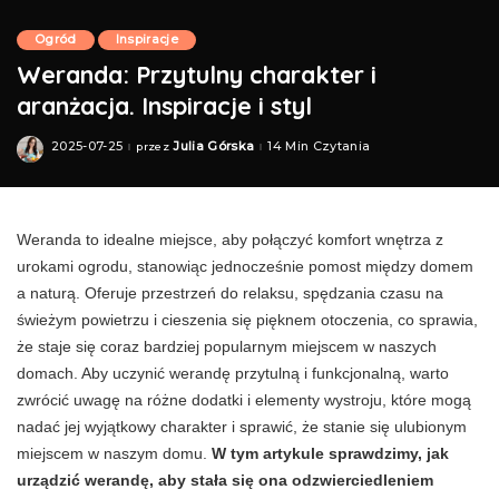
Ogród
Inspiracje
Weranda: Przytulny charakter i
aranżacja. Inspiracje i styl
2025-07-25
Julia Górska
14 Min Czytania
przez
Posted
by
Weranda to idealne miejsce, aby połączyć komfort wnętrza z
urokami ogrodu, stanowiąc jednocześnie pomost między domem
a naturą. Oferuje przestrzeń do relaksu, spędzania czasu na
świeżym powietrzu i cieszenia się pięknem otoczenia, co sprawia,
że staje się coraz bardziej popularnym miejscem w naszych
domach. Aby uczynić werandę przytulną i funkcjonalną, warto
zwrócić uwagę na różne dodatki i elementy wystroju, które mogą
nadać jej wyjątkowy charakter i sprawić, że stanie się ulubionym
miejscem w naszym domu.
W tym artykule sprawdzimy, jak
urządzić werandę, aby stała się ona odzwierciedleniem