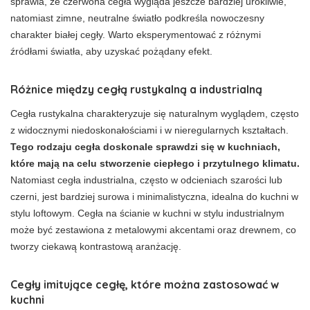
sprawia, że czerwona cegła wygląda jeszcze bardziej urokliwie,
natomiast zimne, neutralne światło podkreśla nowoczesny
charakter białej cegły. Warto eksperymentować z różnymi
źródłami światła, aby uzyskać pożądany efekt.
Różnice między cegłą rustykalną a industrialną
Cegła rustykalna charakteryzuje się naturalnym wyglądem, często
z widocznymi niedoskonałościami i w nieregularnych kształtach.
Tego rodzaju cegła doskonale sprawdzi się w kuchniach,
które mają na celu stworzenie ciepłego i przytulnego klimatu.
Natomiast cegła industrialna, często w odcieniach szarości lub
czerni, jest bardziej surowa i minimalistyczna, idealna do kuchni w
stylu loftowym. Cegła na ścianie w kuchni w stylu industrialnym
może być zestawiona z metalowymi akcentami oraz drewnem, co
tworzy ciekawą kontrastową aranżację.
Cegły imitujące cegłę, które można zastosować w
kuchni