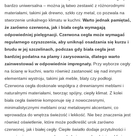
bardzo uniwersalna – można ją łatwo zestawić z różnorodnymi
materiałami, takimi jak drewno, szkło czy metal, co pozwala na
stworzenie unikalnego klimatu w kuchni.
Warto jednak pamiętać,
że zarówno czerwona, jak i biała cegła wymagają
odpowiedniej pielęgnacji. Czerwona cegła może wymagać
regularnego czyszczenia, aby uniknąć osadzania się kurzu i
brudu w jej szczelinach, podczas gdy biała cegła jest
bardziej podatna na plamy i zarysowania, dlatego warto
zainwestować w odpowiednie impregnaty.
Przy wyborze cegły
na ścianę w kuchni, warto również zastanowić się nad innymi
elementami wystroju, takimi jak meble, blaty czy podłogi.
Czerwona cegła doskonale współgra z drewnianymi meblami i
naturalnymi materiałami, tworząc spójny, ciepły klimat. Z kolei
biała cegła świetnie komponuje się z nowoczesnymi,
minimalistycznymi meblami oraz metalowymi akcentami, co
wprowadza do wnętrza świeżość i lekkość. Nie bez znaczenia jest
również oświetlenie, które może podkreślić urok zarówno
czerwonej, jak i białej cegły. Ciepłe światło dodaje przytulności i