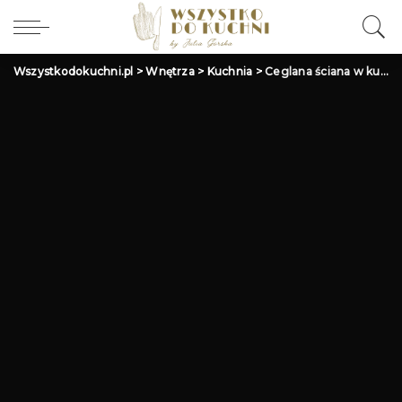
Wszystkodokuchni.pl
>
Wnętrza
>
Kuchnia
>
Ceglana ściana w kuchni – inspiracje i aranżacje na modny wystrój