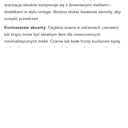
aranżacja idealnie komponuje się z drewnianymi meblami i
dodatkami w stylu vintage. Możesz dodać kwiatowe akcenty, aby
ocieplić przestrzeń.
Kontrastowe akcenty
: Ceglana ściana w odcieniach czerwieni
lub brązu może być idealnym tłem dla nowoczesnych,
minimalistycznych mebli. Czarne lub białe fronty kuchenne będą
pięknie kontrastować z ciepłym kolorem cegły, tworząc elegancką
przestrzeń.
Zielony akcent
: Wprowadzenie roślin do kuchni z ceglaną ścianą
to świetny sposób na ożywienie wnętrza. Możesz zawiesić
doniczki z ziołami lub innymi roślinami, które nie tylko będą
dekoracją, ale także praktycznym dodatkiem w gotowaniu.
Oświetlenie
: Dobrze dobrane oświetlenie potrafi wydobyć urok
ceglanej ściany. Zawieszone lampy w stylu loftowym lub ciepłe
światło punktowe mogą podkreślić teksturę cegły i nadać kuchni
przytulną atmosferę.
Półki i dekoracje
: Ceglana ściana doskonale sprawdzi się jako