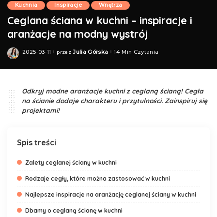
Kuchnia
Inspiracje
Wnętrza
Ceglana ściana w kuchni – inspiracje i
aranżacje na modny wystrój
2025-03-11
Julia Górska
14 Min Czytania
przez
Posted
by
Odkryj modne aranżacje kuchni z ceglaną ścianą! Cegła
na ścianie dodaje charakteru i przytulności. Zainspiruj się
projektami!
Spis treści
Zalety ceglanej ściany w kuchni
Rodzaje cegły, które można zastosować w kuchni
Najlepsze inspiracje na aranżację ceglanej ściany w kuchni
Dbamy o ceglaną ścianę w kuchni