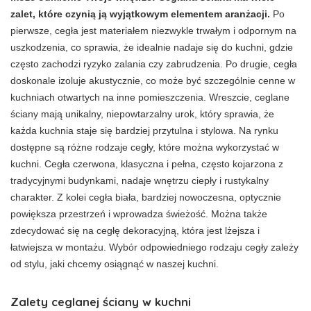
zalet, które czynią ją wyjątkowym elementem aranżacji.
Po
pierwsze, cegła jest materiałem niezwykle trwałym i odpornym na
uszkodzenia, co sprawia, że idealnie nadaje się do kuchni, gdzie
często zachodzi ryzyko zalania czy zabrudzenia. Po drugie, cegła
doskonale izoluje akustycznie, co może być szczególnie cenne w
kuchniach otwartych na inne pomieszczenia. Wreszcie, ceglane
ściany mają unikalny, niepowtarzalny urok, który sprawia, że
każda kuchnia staje się bardziej przytulna i stylowa. Na rynku
dostępne są różne rodzaje cegły, które można wykorzystać w
kuchni. Cegła czerwona, klasyczna i pełna, często kojarzona z
tradycyjnymi budynkami, nadaje wnętrzu ciepły i rustykalny
charakter. Z kolei cegła biała, bardziej nowoczesna, optycznie
powiększa przestrzeń i wprowadza świeżość. Można także
zdecydować się na cegłę dekoracyjną, która jest lżejsza i
łatwiejsza w montażu. Wybór odpowiedniego rodzaju cegły zależy
od stylu, jaki chcemy osiągnąć w naszej kuchni.
Zalety ceglanej ściany w kuchni