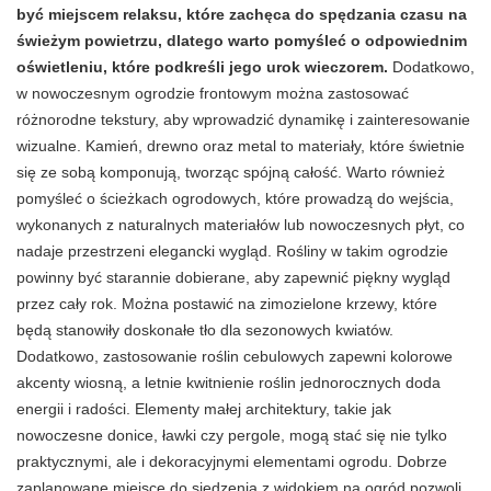
być miejscem relaksu, które zachęca do spędzania czasu na
świeżym powietrzu, dlatego warto pomyśleć o odpowiednim
oświetleniu, które podkreśli jego urok wieczorem.
Dodatkowo,
w nowoczesnym ogrodzie frontowym można zastosować
różnorodne tekstury, aby wprowadzić dynamikę i zainteresowanie
wizualne. Kamień, drewno oraz metal to materiały, które świetnie
się ze sobą komponują, tworząc spójną całość. Warto również
pomyśleć o ścieżkach ogrodowych, które prowadzą do wejścia,
wykonanych z naturalnych materiałów lub nowoczesnych płyt, co
nadaje przestrzeni elegancki wygląd. Rośliny w takim ogrodzie
powinny być starannie dobierane, aby zapewnić piękny wygląd
przez cały rok. Można postawić na zimozielone krzewy, które
będą stanowiły doskonałe tło dla sezonowych kwiatów.
Dodatkowo, zastosowanie roślin cebulowych zapewni kolorowe
akcenty wiosną, a letnie kwitnienie roślin jednorocznych doda
energii i radości. Elementy małej architektury, takie jak
nowoczesne donice, ławki czy pergole, mogą stać się nie tylko
praktycznymi, ale i dekoracyjnymi elementami ogrodu. Dobrze
zaplanowane miejsce do siedzenia z widokiem na ogród pozwoli