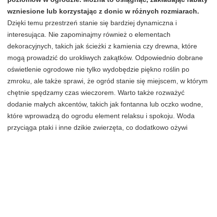
wzniesione lub korzystając z donic w różnych rozmiarach.
Dzięki temu przestrzeń stanie się bardziej dynamiczna i
interesująca. Nie zapominajmy również o elementach
dekoracyjnych, takich jak ścieżki z kamienia czy drewna, które
mogą prowadzić do urokliwych zakątków. Odpowiednio dobrane
oświetlenie ogrodowe nie tylko wydobędzie piękno roślin po
zmroku, ale także sprawi, że ogród stanie się miejscem, w którym
chętnie spędzamy czas wieczorem. Warto także rozważyć
dodanie małych akcentów, takich jak fontanna lub oczko wodne,
które wprowadzą do ogrodu element relaksu i spokoju. Woda
przyciąga ptaki i inne dzikie zwierzęta, co dodatkowo ożywi
przestrzeń.
Jakie dekoracje zastosować w ograniczonej
przestrzeni?
W ograniczonej przestrzeni małego ogrodu przed domem
dekoracje powinny być przemyślane i dobrze dobrane.
Doskonałym pomysłem są wiszące donice, które pozwalają