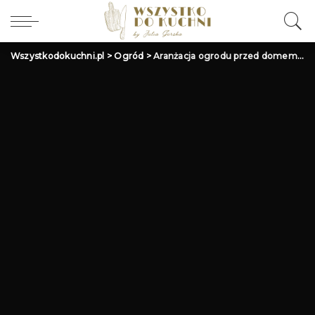
Wszystkodokuchni.pl
>
Ogród
>
Aranżacja ogrodu przed domem – inspiracje i pomysły na modny wystrój