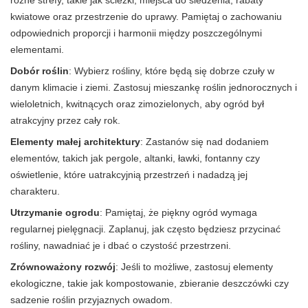
różne strefy, takie jak ścieżki, miejsca do siedzenia, rabaty
kwiatowe oraz przestrzenie do uprawy. Pamiętaj o zachowaniu
odpowiednich proporcji i harmonii między poszczególnymi
elementami.
Dobór roślin
: Wybierz rośliny, które będą się dobrze czuły w
danym klimacie i ziemi. Zastosuj mieszankę roślin jednorocznych i
wieloletnich, kwitnących oraz zimozielonych, aby ogród był
atrakcyjny przez cały rok.
Elementy małej architektury
: Zastanów się nad dodaniem
elementów, takich jak pergole, altanki, ławki, fontanny czy
oświetlenie, które uatrakcyjnią przestrzeń i nadadzą jej
charakteru.
Utrzymanie ogrodu
: Pamiętaj, że piękny ogród wymaga
regularnej pielęgnacji. Zaplanuj, jak często będziesz przycinać
rośliny, nawadniać je i dbać o czystość przestrzeni.
Zrównoważony rozwój
: Jeśli to możliwe, zastosuj elementy
ekologiczne, takie jak kompostowanie, zbieranie deszczówki czy
sadzenie roślin przyjaznych owadom.