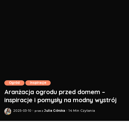
Ogród
Inspiracje
Aranżacja ogrodu przed domem –
inspiracje i pomysły na modny wystrój
2025-03-10
Julia Górska
14 Min Czytania
przez
Posted
by