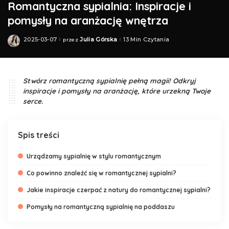
Romantyczna sypialnia: Inspiracje i
pomysły na aranżację wnętrza
2025-03-07
Julia Górska
13 Min Czytania
przez
Posted
by
Stwórz romantyczną sypialnię pełną magii! Odkryj
inspiracje i pomysły na aranżację, które urzekną Twoje
serce.
Spis treści
Urządzamy sypialnię w stylu romantycznym
Co powinno znaleźć się w romantycznej sypialni?
Jakie inspiracje czerpać z natury do romantycznej sypialni?
Pomysły na romantyczną sypialnię na poddaszu