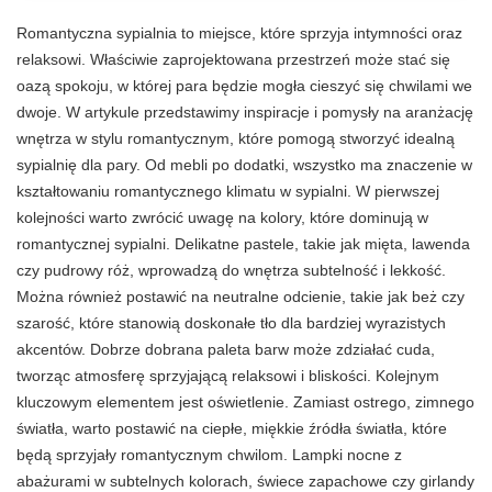
Romantyczna sypialnia to miejsce, które sprzyja intymności oraz
relaksowi. Właściwie zaprojektowana przestrzeń może stać się
oazą spokoju, w której para będzie mogła cieszyć się chwilami we
dwoje. W artykule przedstawimy inspiracje i pomysły na aranżację
wnętrza w stylu romantycznym, które pomogą stworzyć idealną
sypialnię dla pary. Od mebli po dodatki, wszystko ma znaczenie w
kształtowaniu romantycznego klimatu w sypialni. W pierwszej
kolejności warto zwrócić uwagę na kolory, które dominują w
romantycznej sypialni. Delikatne pastele, takie jak mięta, lawenda
czy pudrowy róż, wprowadzą do wnętrza subtelność i lekkość.
Można również postawić na neutralne odcienie, takie jak beż czy
szarość, które stanowią doskonałe tło dla bardziej wyrazistych
akcentów. Dobrze dobrana paleta barw może zdziałać cuda,
tworząc atmosferę sprzyjającą relaksowi i bliskości. Kolejnym
kluczowym elementem jest oświetlenie. Zamiast ostrego, zimnego
światła, warto postawić na ciepłe, miękkie źródła światła, które
będą sprzyjały romantycznym chwilom. Lampki nocne z
abażurami w subtelnych kolorach, świece zapachowe czy girlandy