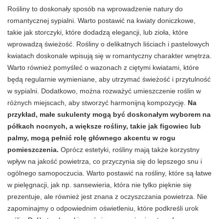
Rośliny to doskonały sposób na wprowadzenie natury do
romantycznej sypialni. Warto postawić na kwiaty doniczkowe,
takie jak storczyki, które dodadzą elegancji, lub zioła, które
wprowadzą świeżość. Rośliny o delikatnych liściach i pastelowych
kwiatach doskonale wpisują się w romantyczny charakter wnętrza.
Warto również pomyśleć o wazonach z ciętymi kwiatami, które
będą regularnie wymieniane, aby utrzymać świeżość i przytulność
w sypialni. Dodatkowo, można rozważyć umieszczenie roślin w
różnych miejscach, aby stworzyć harmonijną kompozycję.
Na
przykład, małe sukulenty mogą być doskonałym wyborem na
półkach nocnych, a większe rośliny, takie jak figowiec lub
palmy, mogą pełnić rolę głównego akcentu w rogu
pomieszczenia.
Oprócz estetyki, rośliny mają także korzystny
wpływ na jakość powietrza, co przyczynia się do lepszego snu i
ogólnego samopoczucia. Warto postawić na rośliny, które są łatwe
w pielęgnacji, jak np. sansewieria, która nie tylko pięknie się
prezentuje, ale również jest znana z oczyszczania powietrza. Nie
zapominajmy o odpowiednim oświetleniu, które podkreśli urok