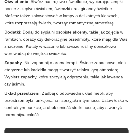
Oświetlenie
: Stwórz nastrojowe oświetlenie, wybierając lampki
nocne z ciepłym światłem, świeczki oraz girlandy świetlne.
Możesz także zainwestować w lampy o delikatnych kloszach,
które rozpraszają światło, tworząc romantyczną atmosferę.
Dodatki
: Dodaj do sypialni osobiste akcenty, takie jak zdjęcia w
ramkach, obrazy czy dekoracyjne przedmioty, które mają dla Was
znaczenie. Kwiaty w wazonie lub świeże rośliny doniczkowe
wprowadzą do wnętrza świeżość.
Zapachy
: Nie zapomnij o aromaterapii. Świece zapachowe, olejki
eteryczne lub kadzidła mogą stworzyć relaksującą atmosferę.
Wybierz zapachy, które sprzyjają odprężeniu, takie jak lawenda
czy jaśmin.
Układ przestrzeni
: Zadbaj o odpowiedni układ mebli, aby
przestrzeń była funkcjonalna i sprzyjała intymności. Ustaw łóżko w
centralnym punkcie, a obok umieść stoliki nocne, aby stworzyć
harmonijną całość.