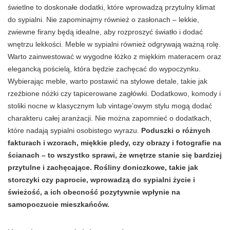
świetlne to doskonałe dodatki, które wprowadzą przytulny klimat
do sypialni. Nie zapominajmy również o zasłonach – lekkie,
zwiewne firany będą idealne, aby rozproszyć światło i dodać
wnętrzu lekkości. Meble w sypialni również odgrywają ważną rolę.
Warto zainwestować w wygodne łóżko z miękkim materacem oraz
elegancką pościelą, która będzie zachęcać do wypoczynku.
Wybierając meble, warto postawić na stylowe detale, takie jak
rzeźbione nóżki czy tapicerowane zagłówki. Dodatkowo, komody i
stoliki nocne w klasycznym lub vintage’owym stylu mogą dodać
charakteru całej aranżacji. Nie można zapomnieć o dodatkach,
które nadają sypialni osobistego wyrazu.
Poduszki o różnych
fakturach i wzorach, miękkie pledy, czy obrazy i fotografie na
ścianach – to wszystko sprawi, że wnętrze stanie się bardziej
przytulne i zachęcające. Rośliny doniczkowe, takie jak
storczyki czy paprocie, wprowadzą do sypialni życie i
świeżość, a ich obecność pozytywnie wpłynie na
samopoczucie mieszkańców.