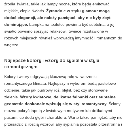
źródła światła, takie jak lampy nocne, które będą emitować
miękkie, ciepłe światło.
Żyrandole w stylu glamour mogą
dodać elegancji, ale należy pamiętać, aby nie były zbyt
dominujące.
Lampka na toaletce powinna być subtelna, a jej
światło powinno sprzyjać relaksowi. Świece rozstawione w
różnych miejscach również wprowadzą intymność i romantyzm do
wnętrza.
Najlepsze kolory i wzory do sypialni w stylu
romantycznym
Kolory i wzory odgrywają kluczową rolę w tworzeniu
romantycznego klimatu. Najlepszym wyborem będą pastelowe
odcienie, takie jak pudrowy róż, błękit, beż czy stonowane
zielenie.
Wzory kwiatowe, delikatne falbanki oraz subtelne
geometrie doskonale wpisują się w styl romantyczny.
Ściany
można pokryć tapetą z kwiatowym motywem lub delikatnymi
pasami, co doda głębi i charakteru. Warto także pamiętać, aby nie
przesadzić z ilością wzorów, aby sypialnia pozostała przestronna i