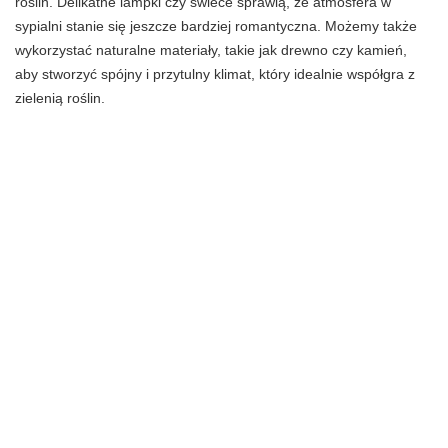
roślin. Delikatne lampki czy świece sprawią, że atmosfera w
sypialni stanie się jeszcze bardziej romantyczna. Możemy także
wykorzystać naturalne materiały, takie jak drewno czy kamień,
aby stworzyć spójny i przytulny klimat, który idealnie współgra z
zielenią roślin.
Kwiatowe motywy do dekoracji
Kwiatowe motywy są klasycznym elementem romantycznego
wystroju. Można je wykorzystać zarówno w tapetach, jak i na
tekstyliach, takich jak zasłony czy poduszki. Wzory z różami,
lawendą czy peoniami doskonale komponują się w romantycznej
sypialni. Kwiatowe obrazy lub grafiki na ścianach również będą
świetnym uzupełnieniem.
Ważne, aby motywy były stonowane i
delikatne, aby nie przytłaczały przestrzeni, a jednocześnie
wprowadzały lekkość i świeżość.
Najlepsze naturalne materiały do aranżacji sypialni
Naturalne materiały są kluczowe w tworzeniu romantycznej