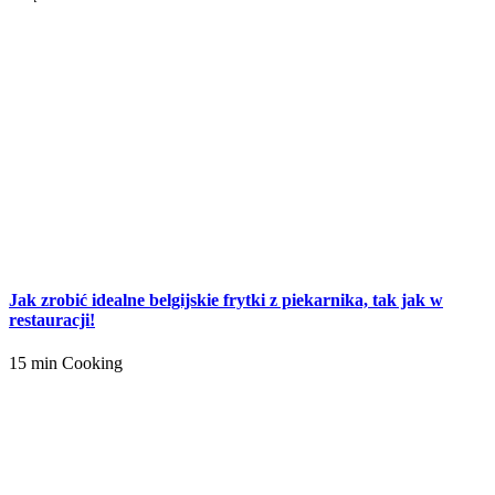
Jak zrobić idealne belgijskie frytki z piekarnika, tak jak w
restauracji!
15 min Cooking