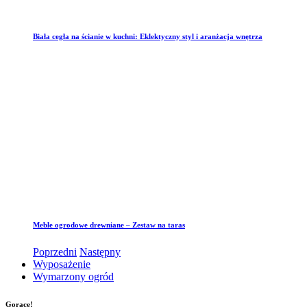
Biała cegła na ścianie w kuchni: Eklektyczny styl i aranżacja wnętrza
Meble ogrodowe drewniane – Zestaw na taras
Poprzedni
Następny
Wyposażenie
Wymarzony ogród
Gorące!