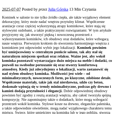
2025-07-07
Posted by
przez
Julia Górska
13 Min Czytania
Kominek w salonie to nie tylko źródło ciepła, ale także wyjątkowy element
dekoracyjny, który może nadać wnętrzu przytulny klimat. Współczesne
aranżacje coraz częściej wykorzystują atrapy kominkowe, które stają się
stylowymi ozdobami, a także praktycznymi rozwiązaniami. W tym artykule
przyjrzymy się, jak stworzyć piękną i nowoczesną przestrzeń z
wykorzystaniem kominków, ich obudowy oraz dodatków, które wzbogacą
nasze wnętrza. Pierwszym krokiem do stworzenia harmonijnego wnętrza z
kominkiem jest odpowiedni wybór jego lokalizacji.
Kominek powinien
być umiejscowiony w centralnym punkcie salonu, tak aby stał się
naturalnym miejscem spotkań oraz relaksu. Ważne jest, aby wokół
kominka pozostawić wystarczająco dużo miejsca na meble i dodatki, co
pozwoli na swobodne poruszanie się oraz stworzy komfortową
atmosferę. Kiedy już zdecydujemy o lokalizacji, warto zastanowić się
nad stylem obudowy kominka. Możliwości jest wiele – od
minimalistycznych, nowoczesnych form, po klasyczne, zdobione detale.
Współczesne materiały, takie jak stal nierdzewna, szkło czy beton,
doskonale wpisują się w trendy minimalistyczne, podczas gdy drewno i
kamień dodają przytulności i elegancji.
Dobór odpowiedniej obudowy
powinien być zgodny z resztą aranżacji wnętrza, aby całość tworzyła spójną
kompozycję. Nie zapominajmy także o dodatkach, które mogą wzbogacić
przestrzeń wokół kominka. Stylowe kosze na drewno, eleganckie paleniska,
a także odpowiednie oświetlenie, mogą nadać wyjątkowego charakteru temu
miejscu. Świece, które umieścimy na kominku lub w jego pobliżu, stworzą