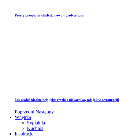
Prosty przepis na chleb domowy – zrób to sam!
Jak zrobić idealne belgijskie frytki z piekarnika, tak jak w restauracji!
Poprzedni
Następny
Wnętrza
Sypialnia
Kuchnia
Inspiracje