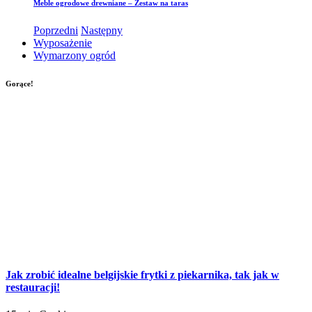
Meble ogrodowe drewniane – Zestaw na taras
Poprzedni
Następny
Wyposażenie
Wymarzony ogród
Gorące!
Jak zrobić idealne belgijskie frytki z piekarnika, tak jak w
restauracji!