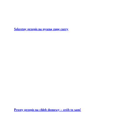
Sekretny przepis na pyszną zupę curry
Prosty przepis na chleb domowy – zrób to sam!