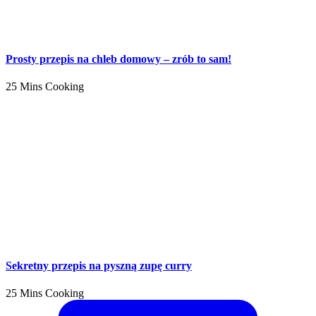
Prosty przepis na chleb domowy – zrób to sam!
25 Mins Cooking
Sekretny przepis na pyszną zupę curry
25 Mins Cooking