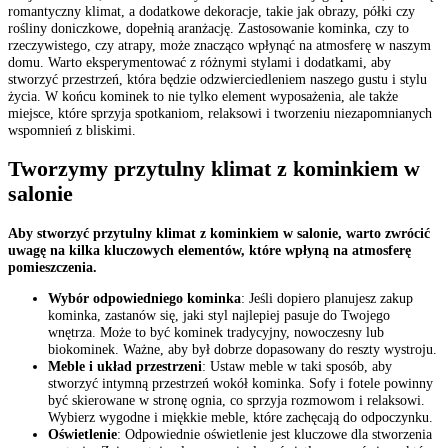
romantyczny klimat, a dodatkowe dekoracje, takie jak obrazy, półki czy
rośliny doniczkowe, dopełnią aranżację. Zastosowanie kominka, czy to
rzeczywistego, czy atrapy, może znacząco wpłynąć na atmosferę w naszym
domu. Warto eksperymentować z różnymi stylami i dodatkami, aby
stworzyć przestrzeń, która będzie odzwierciedleniem naszego gustu i stylu
życia. W końcu kominek to nie tylko element wyposażenia, ale także
miejsce, które sprzyja spotkaniom, relaksowi i tworzeniu niezapomnianych
wspomnień z bliskimi.
Tworzymy przytulny klimat z kominkiem w
salonie
Aby stworzyć przytulny klimat z kominkiem w salonie, warto zwrócić
uwagę na kilka kluczowych elementów, które wpłyną na atmosferę
pomieszczenia.
Wybór odpowiedniego kominka
: Jeśli dopiero planujesz zakup
kominka, zastanów się, jaki styl najlepiej pasuje do Twojego
wnętrza. Może to być kominek tradycyjny, nowoczesny lub
biokominek. Ważne, aby był dobrze dopasowany do reszty wystroju.
Meble i układ przestrzeni
: Ustaw meble w taki sposób, aby
stworzyć intymną przestrzeń wokół kominka. Sofy i fotele powinny
być skierowane w stronę ognia, co sprzyja rozmowom i relaksowi.
Wybierz wygodne i miękkie meble, które zachęcają do odpoczynku.
Oświetlenie
: Odpowiednie oświetlenie jest kluczowe dla stworzenia