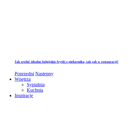
Jak zrobić idealne belgijskie frytki z piekarnika, tak jak w restauracji!
Poprzedni
Następny
Wnętrza
Sypialnia
Kuchnia
Inspiracje