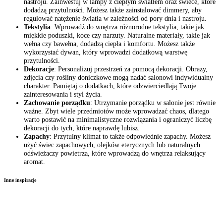
nastroju. Zainwestuj w lampy z ciepłym światłem oraz świece, które
dodadzą przytulności. Możesz także zainstalować dimmery, aby
regulować natężenie światła w zależności od pory dnia i nastroju.
Tekstylia
: Wprowadź do wnętrza różnorodne tekstylia, takie jak
miękkie poduszki, koce czy narzuty. Naturalne materiały, takie jak
wełna czy bawełna, dodadzą ciepła i komfortu. Możesz także
wykorzystać dywan, który wprowadzi dodatkową warstwę
przytulności.
Dekoracje
: Personalizuj przestrzeń za pomocą dekoracji. Obrazy,
zdjęcia czy rośliny doniczkowe mogą nadać salonowi indywidualny
charakter. Pamiętaj o dodatkach, które odzwierciedlają Twoje
zainteresowania i styl życia.
Zachowanie porządku
: Utrzymanie porządku w salonie jest równie
ważne. Zbyt wiele przedmiotów może wprowadzać chaos, dlatego
warto postawić na minimalistyczne rozwiązania i ograniczyć liczbę
dekoracji do tych, które naprawdę lubisz.
Zapachy
: Przytulny klimat to także odpowiednie zapachy. Możesz
użyć świec zapachowych, olejków eterycznych lub naturalnych
odświeżaczy powietrza, które wprowadzą do wnętrza relaksujący
aromat.
Inne inspiracje