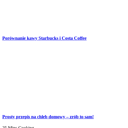
Porównanie kawy Starbucks i Costa Coffee
Prosty przepis na chleb domowy – zrób to sam!
25 Mins Cooking