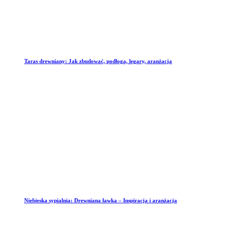
Taras drewniany: Jak zbudować, podłoga, legary, aranżacja
Niebieska sypialnia: Drewniana ławka – Inspiracja i aranżacja