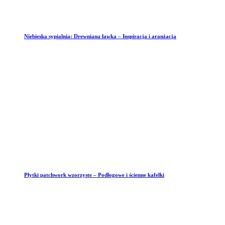
Niebieska sypialnia: Drewniana ławka – Inspiracja i aranżacja
Płytki patchwork wzorzyste – Podłogowe i ścienne kafelki