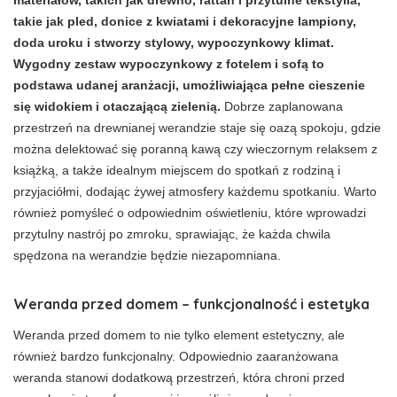
takie jak pled, donice z kwiatami i dekoracyjne lampiony,
doda uroku i stworzy stylowy, wypoczynkowy klimat.
Wygodny zestaw wypoczynkowy z fotelem i sofą to
podstawa udanej aranżacji, umożliwiająca pełne cieszenie
się widokiem i otaczającą zielenią.
Dobrze zaplanowana
przestrzeń na drewnianej werandzie staje się oazą spokoju, gdzie
można delektować się poranną kawą czy wieczornym relaksem z
książką, a także idealnym miejscem do spotkań z rodziną i
przyjaciółmi, dodając żywej atmosfery każdemu spotkaniu. Warto
również pomyśleć o odpowiednim oświetleniu, które wprowadzi
przytulny nastrój po zmroku, sprawiając, że każda chwila
spędzona na werandzie będzie niezapomniana.
Weranda przed domem – funkcjonalność i estetyka
Weranda przed domem to nie tylko element estetyczny, ale
również bardzo funkcjonalny. Odpowiednio zaaranżowana
weranda stanowi dodatkową przestrzeń, która chroni przed