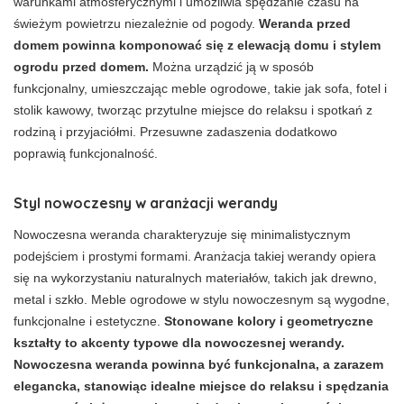
warunkami atmosferycznymi i umożliwia spędzanie czasu na
świeżym powietrzu niezależnie od pogody.
Weranda przed
domem powinna komponować się z elewacją domu i stylem
ogrodu przed domem.
Można urządzić ją w sposób
funkcjonalny, umieszczając meble ogrodowe, takie jak sofa, fotel i
stolik kawowy, tworząc przytulne miejsce do relaksu i spotkań z
rodziną i przyjaciółmi. Przesuwne zadaszenia dodatkowo
poprawią funkcjonalność.
Styl nowoczesny w aranżacji werandy
Nowoczesna weranda charakteryzuje się minimalistycznym
podejściem i prostymi formami. Aranżacja takiej werandy opiera
się na wykorzystaniu naturalnych materiałów, takich jak drewno,
metal i szkło. Meble ogrodowe w stylu nowoczesnym są wygodne,
funkcjonalne i estetyczne.
Stonowane kolory i geometryczne
kształty to akcenty typowe dla nowoczesnej werandy.
Nowoczesna weranda powinna być funkcjonalna, a zarazem
elegancka, stanowiąc idealne miejsce do relaksu i spędzania