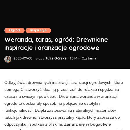
Ogród
Inspiracje
Weranda, taras, ogród: Drewniane
inspiracje i aranżacje ogrodowe
2025-07-08
Julia Górska
10 Min Czytania
przez
Posted
by
Odkryj świat drewnianych inspiracji i aranżacji ogrodowych, które
pomogą Ci stworzyć idealną przestrzeń do relaksu i spędzania
czasu na świeżym powietrzu. Drewniana weranda w aranżacji
ogrodu to doskonały sposób na połączenie estetyki i
funkcjonalności. Dzięki zastosowaniu naturalnych materiałów,
takich jak drewno, stworzysz przytulny kącik, który zaprasza do
odpoczynku i spotkań z bliskimi.
Zanurz się w bogactwie